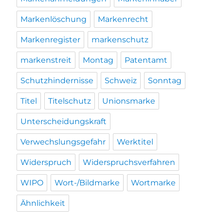
Markenlöschung
Markenrecht
Markenregister
markenschutz
markenstreit
Montag
Patentamt
Schutzhindernisse
Schweiz
Sonntag
Titel
Titelschutz
Unionsmarke
Unterscheidungskraft
Verwechslungsgefahr
Werktitel
Widerspruch
Widerspruchsverfahren
WIPO
Wort-/Bildmarke
Wortmarke
Ähnlichkeit