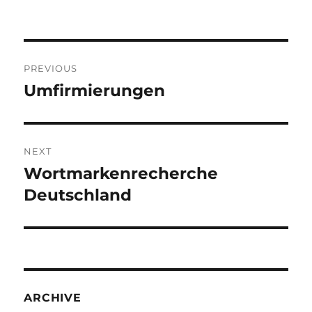
Post
PREVIOUS
navigation
Umfirmierungen
Previous
post:
NEXT
Wortmarkenrecherche
Next
post:
Deutschland
ARCHIVE