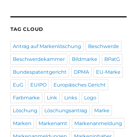
TAG CLOUD
Antrag auf Markenlöschung
Beschwerde
Beschwerdekammer
Bildmarke
BPatG
Bundespatentgericht
DPMA
EU-Marke
EuG
EUIPO
Europäisches Gericht
Farbmarke
Link
Links
Logo
Löschung
Löschungsantrag
Marke
Marken
Markenamt
Markenanmeldung
Markenanmeldungen
Markeninhaber