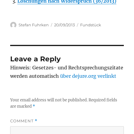
Löschungen nach Widerspruch (36/2013)
Author
Posted
Categories
Stefan Fuhrken
20/09/2013
Fundstück
on
Leave a Reply
Hinweis: Gesetzes- und Rechtsprechungszitate
werden automatisch
über dejure.org verlinkt
Your email address will not be published.
Required fields
are marked
*
COMMENT
*