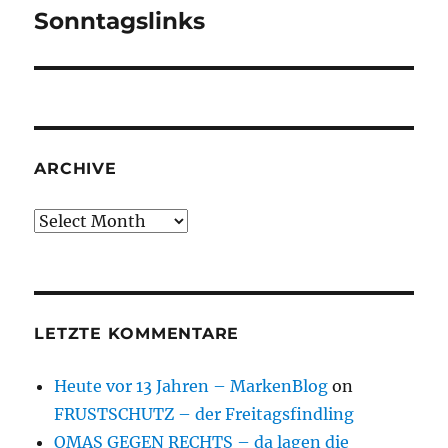
Sonntagslinks
Next
post:
ARCHIVE
Archive
LETZTE KOMMENTARE
Heute vor 13 Jahren – MarkenBlog
on
FRUSTSCHUTZ – der Freitagsfindling
OMAS GEGEN RECHTS – da lagen die