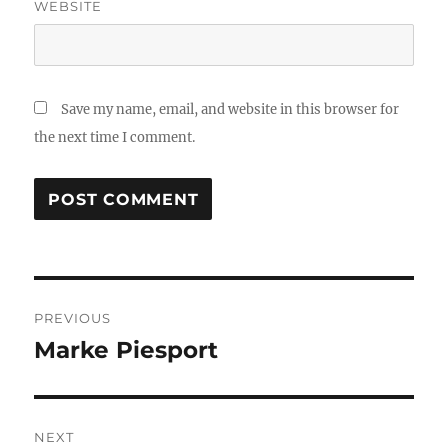
WEBSITE
Save my name, email, and website in this browser for
the next time I comment.
Post
PREVIOUS
navigation
Marke Piesport
Previous
post:
NEXT