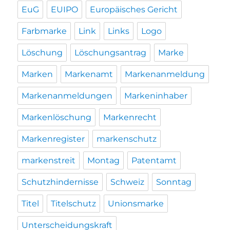
EuG
EUIPO
Europäisches Gericht
Farbmarke
Link
Links
Logo
Löschung
Löschungsantrag
Marke
Marken
Markenamt
Markenanmeldung
Markenanmeldungen
Markeninhaber
Markenlöschung
Markenrecht
Markenregister
markenschutz
markenstreit
Montag
Patentamt
Schutzhindernisse
Schweiz
Sonntag
Titel
Titelschutz
Unionsmarke
Unterscheidungskraft