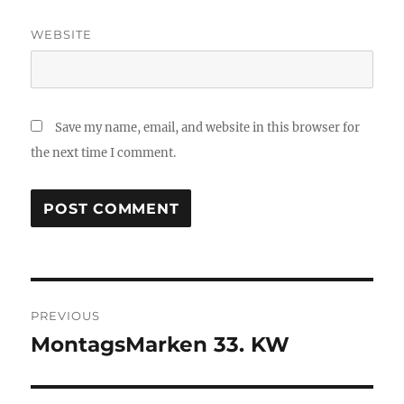
WEBSITE
Save my name, email, and website in this browser for
the next time I comment.
Post
PREVIOUS
navigation
MontagsMarken 33. KW
Previous
post: