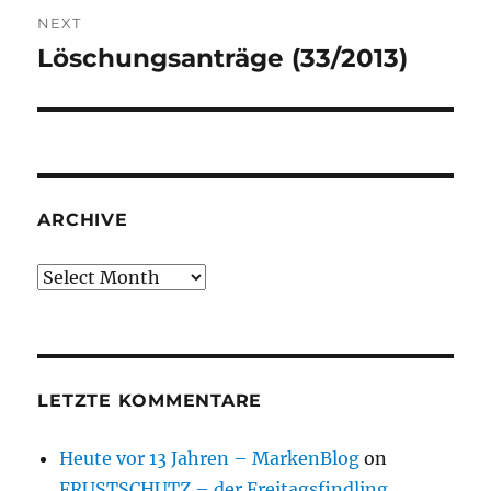
NEXT
Löschungsanträge (33/2013)
Next
post:
ARCHIVE
Archive
LETZTE KOMMENTARE
Heute vor 13 Jahren – MarkenBlog
on
FRUSTSCHUTZ – der Freitagsfindling