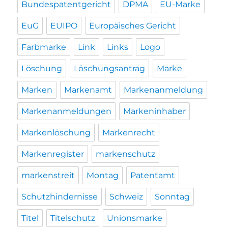
Bundespatentgericht
DPMA
EU-Marke
EuG
EUIPO
Europäisches Gericht
Farbmarke
Link
Links
Logo
Löschung
Löschungsantrag
Marke
Marken
Markenamt
Markenanmeldung
Markenanmeldungen
Markeninhaber
Markenlöschung
Markenrecht
Markenregister
markenschutz
markenstreit
Montag
Patentamt
Schutzhindernisse
Schweiz
Sonntag
Titel
Titelschutz
Unionsmarke