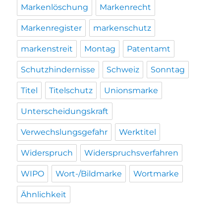
Markenlöschung
Markenrecht
Markenregister
markenschutz
markenstreit
Montag
Patentamt
Schutzhindernisse
Schweiz
Sonntag
Titel
Titelschutz
Unionsmarke
Unterscheidungskraft
Verwechslungsgefahr
Werktitel
Widerspruch
Widerspruchsverfahren
WIPO
Wort-/Bildmarke
Wortmarke
Ähnlichkeit