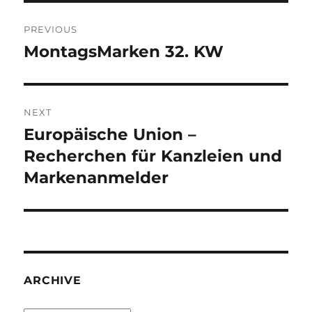
Post
PREVIOUS
navigation
MontagsMarken 32. KW
Previous
post:
NEXT
Europäische Union –
Next
post:
Recherchen für Kanzleien und
Markenanmelder
ARCHIVE