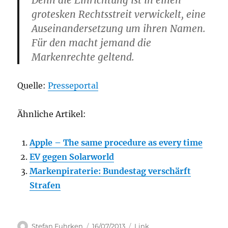
Denn die Einrichtung ist in einen
grotesken Rechtsstreit verwickelt, eine
Auseinandersetzung um ihren Namen.
Für den macht jemand die
Markenrechte geltend.
Quelle:
Presseportal
Ähnliche Artikel:
Apple – The same procedure as every time
EV gegen Solarworld
Markenpiraterie: Bundestag verschärft
Strafen
Author
Posted
Categories
Stefan Fuhrken
16/07/2013
Link