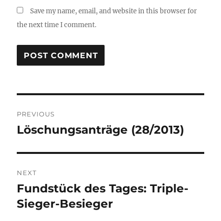
Save my name, email, and website in this browser for
the next time I comment.
Post
PREVIOUS
navigation
Löschungsanträge (28/2013)
Previous
post:
NEXT
Fundstück des Tages: Triple-
Next
post:
Sieger-Besieger