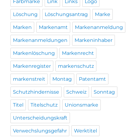
Farbmarke
Link
Links
Logo
Löschung
Löschungsantrag
Marke
Marken
Markenamt
Markenanmeldung
Markenanmeldungen
Markeninhaber
Markenlöschung
Markenrecht
Markenregister
markenschutz
markenstreit
Montag
Patentamt
Schutzhindernisse
Schweiz
Sonntag
Titel
Titelschutz
Unionsmarke
Unterscheidungskraft
Verwechslungsgefahr
Werktitel