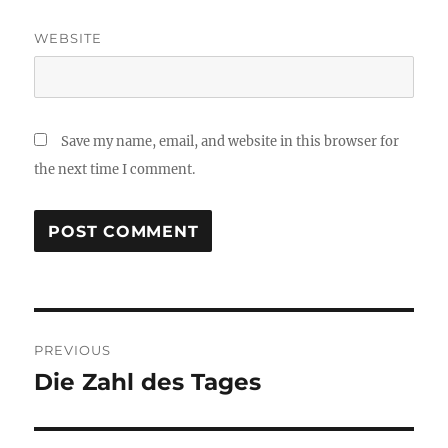
WEBSITE
Save my name, email, and website in this browser for
the next time I comment.
Post
PREVIOUS
navigation
Die Zahl des Tages
Previous
post: