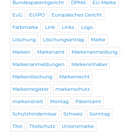
Bundespatentgericht
DPMA
EU-Marke
EuG
EUIPO
Europäisches Gericht
Farbmarke
Link
Links
Logo
Löschung
Löschungsantrag
Marke
Marken
Markenamt
Markenanmeldung
Markenanmeldungen
Markeninhaber
Markenlöschung
Markenrecht
Markenregister
markenschutz
markenstreit
Montag
Patentamt
Schutzhindernisse
Schweiz
Sonntag
Titel
Titelschutz
Unionsmarke