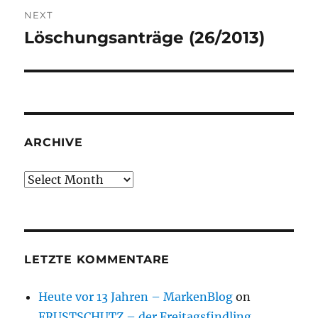
NEXT
Löschungsanträge (26/2013)
Next
post:
ARCHIVE
Archive
LETZTE KOMMENTARE
Heute vor 13 Jahren – MarkenBlog
on
FRUSTSCHUTZ – der Freitagsfindling