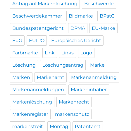
Antrag auf Markenlöschung
Beschwerde
Beschwerdekammer
Bildmarke
BPatG
Bundespatentgericht
DPMA
EU-Marke
EuG
EUIPO
Europäisches Gericht
Farbmarke
Link
Links
Logo
Löschung
Löschungsantrag
Marke
Marken
Markenamt
Markenanmeldung
Markenanmeldungen
Markeninhaber
Markenlöschung
Markenrecht
Markenregister
markenschutz
markenstreit
Montag
Patentamt