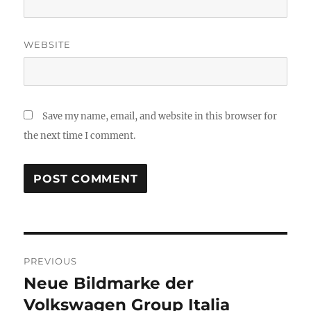
WEBSITE
Save my name, email, and website in this browser for
the next time I comment.
Post
PREVIOUS
navigation
Neue Bildmarke der
Previous
post:
Volkswagen Group Italia