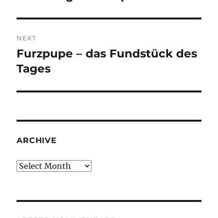
NEXT
Furzpupe – das Fundstück des
Next
post:
Tages
ARCHIVE
Archive