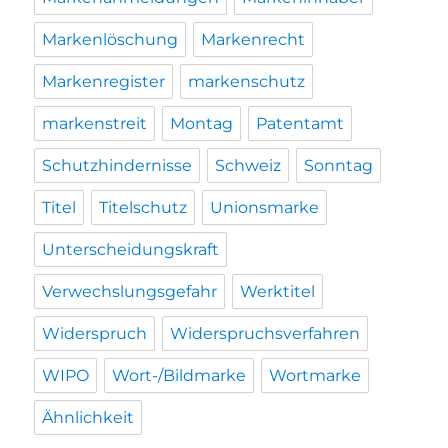
Markenlöschung
Markenrecht
Markenregister
markenschutz
markenstreit
Montag
Patentamt
Schutzhindernisse
Schweiz
Sonntag
Titel
Titelschutz
Unionsmarke
Unterscheidungskraft
Verwechslungsgefahr
Werktitel
Widerspruch
Widerspruchsverfahren
WIPO
Wort-/Bildmarke
Wortmarke
Ähnlichkeit