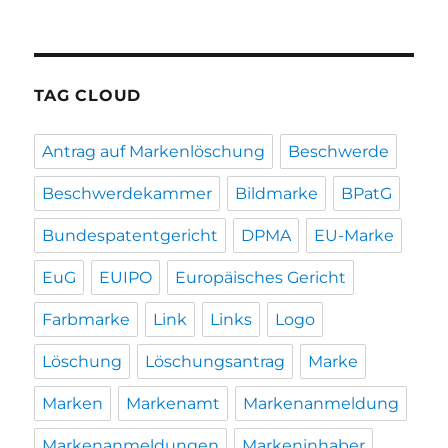
TAG CLOUD
Antrag auf Markenlöschung
Beschwerde
Beschwerdekammer
Bildmarke
BPatG
Bundespatentgericht
DPMA
EU-Marke
EuG
EUIPO
Europäisches Gericht
Farbmarke
Link
Links
Logo
Löschung
Löschungsantrag
Marke
Marken
Markenamt
Markenanmeldung
Markenanmeldungen
Markeninhaber