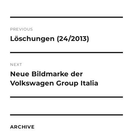
Post
PREVIOUS
navigation
Löschungen (24/2013)
Previous
post:
NEXT
Neue Bildmarke der
Next
post:
Volkswagen Group Italia
ARCHIVE