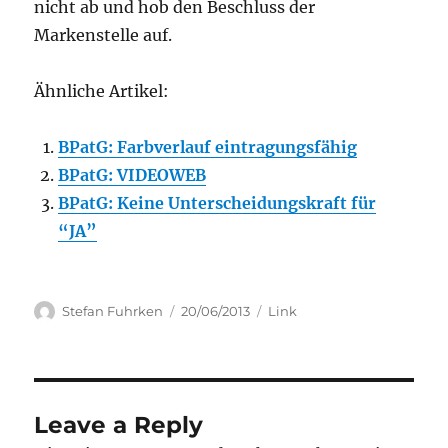
nicht ab und hob den Beschluss der
Markenstelle auf.
Ähnliche Artikel:
BPatG: Farbverlauf eintragungsfähig
BPatG: VIDEOWEB
BPatG: Keine Unterscheidungskraft für
“JA”
Author
Posted
Categories
Stefan Fuhrken
20/06/2013
Link
on
Leave a Reply