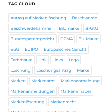
TAG CLOUD
Antrag auf Markenlöschung
Beschwerde
Beschwerdekammer
Bildmarke
BPatG
Bundespatentgericht
DPMA
EU-Marke
EuG
EUIPO
Europäisches Gericht
Farbmarke
Link
Links
Logo
Löschung
Löschungsantrag
Marke
Marken
Markenamt
Markenanmeldung
Markenanmeldungen
Markeninhaber
Markenlöschung
Markenrecht