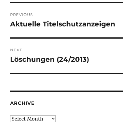
Post
PREVIOUS
navigation
Aktuelle Titelschutzanzeigen
Previous
post:
NEXT
Löschungen (24/2013)
Next
post:
ARCHIVE
Archive