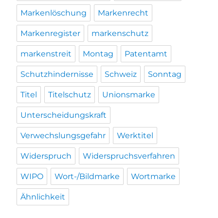
Markenlöschung
Markenrecht
Markenregister
markenschutz
markenstreit
Montag
Patentamt
Schutzhindernisse
Schweiz
Sonntag
Titel
Titelschutz
Unionsmarke
Unterscheidungskraft
Verwechslungsgefahr
Werktitel
Widerspruch
Widerspruchsverfahren
WIPO
Wort-/Bildmarke
Wortmarke
Ähnlichkeit