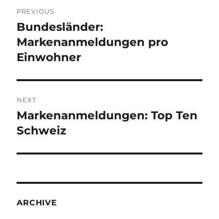
Post
PREVIOUS
navigation
Bundesländer:
Previous
post:
Markenanmeldungen pro
Einwohner
NEXT
Markenanmeldungen: Top Ten
Next
post:
Schweiz
ARCHIVE