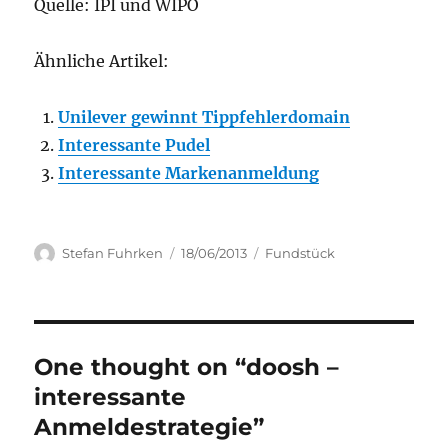
Quelle: IPI und WIPO
Ähnliche Artikel:
Unilever gewinnt Tippfehlerdomain
Interessante Pudel
Interessante Markenanmeldung
Author
Posted
Categories
Stefan Fuhrken
18/06/2013
Fundstück
on
One thought on “doosh –
interessante
Anmeldestrategie”