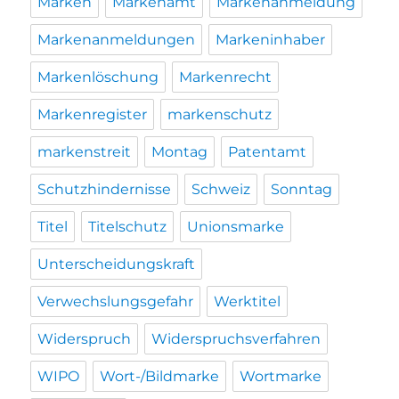
Marken
Markenamt
Markenanmeldung
Markenanmeldungen
Markeninhaber
Markenlöschung
Markenrecht
Markenregister
markenschutz
markenstreit
Montag
Patentamt
Schutzhindernisse
Schweiz
Sonntag
Titel
Titelschutz
Unionsmarke
Unterscheidungskraft
Verwechslungsgefahr
Werktitel
Widerspruch
Widerspruchsverfahren
WIPO
Wort-/Bildmarke
Wortmarke