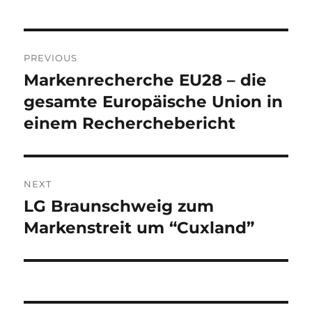
Post
PREVIOUS
navigation
Markenrecherche EU28 – die
Previous
post:
gesamte Europäische Union in
einem Recherchebericht
NEXT
LG Braunschweig zum
Next
post:
Markenstreit um “Cuxland”