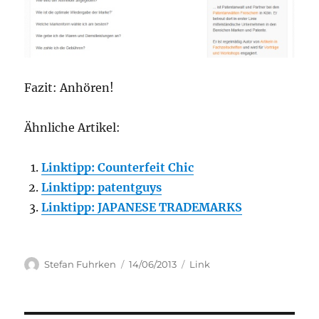
Fazit: Anhören!
Ähnliche Artikel:
Linktipp: Counterfeit Chic
Linktipp: patentguys
Linktipp: JAPANESE TRADEMARKS
Author
Posted
Categories
Stefan Fuhrken
14/06/2013
Link
on