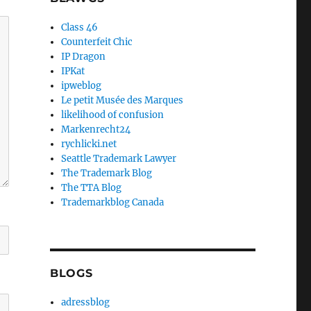
Class 46
Counterfeit Chic
IP Dragon
IPKat
ipweblog
Le petit Musée des Marques
likelihood of confusion
Markenrecht24
rychlicki.net
Seattle Trademark Lawyer
The Trademark Blog
The TTA Blog
Trademarkblog Canada
BLOGS
adressblog