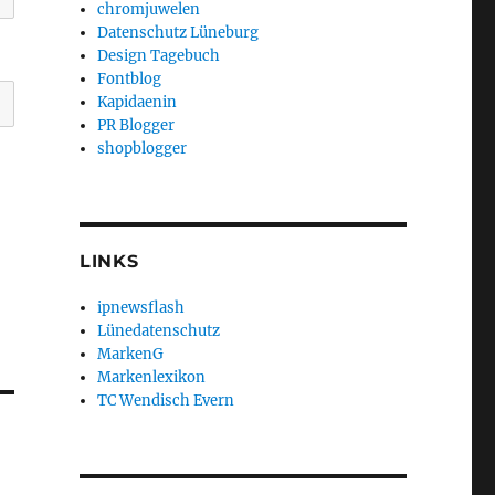
chromjuwelen
Datenschutz Lüneburg
Design Tagebuch
Fontblog
Kapidaenin
PR Blogger
shopblogger
LINKS
ipnewsflash
Lünedatenschutz
MarkenG
Markenlexikon
TC Wendisch Evern