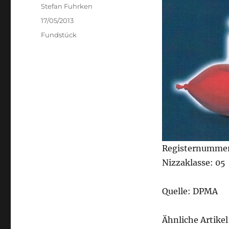
Author
Stefan Fuhrken
Posted
17/05/2013
on
Categories
Fundstück
Registernummer
Nizzaklasse: 05
Quelle: DPMA
Ähnliche Artikel