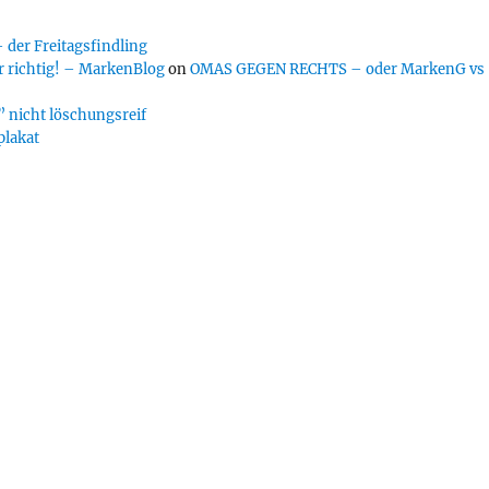
er Freitagsfindling
 richtig! – MarkenBlog
on
OMAS GEGEN RECHTS – oder MarkenG vs
 nicht löschungsreif
plakat