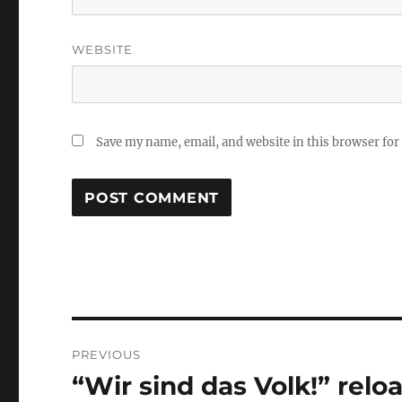
WEBSITE
Save my name, email, and website in this browser for
Post
PREVIOUS
navigation
“Wir sind das Volk!” relo
Previous