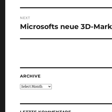
post:
NEXT
Microsofts neue 3D-Mar
Next
post:
ARCHIVE
Archive