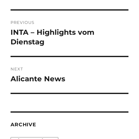
Post
PREVIOUS
navigation
INTA – Highlights vom
Previous
post:
Dienstag
NEXT
Alicante News
Next
post:
ARCHIVE