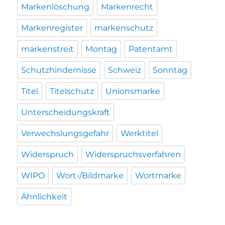
Markenlöschung
Markenrecht
Markenregister
markenschutz
markenstreit
Montag
Patentamt
Schutzhindernisse
Schweiz
Sonntag
Titel
Titelschutz
Unionsmarke
Unterscheidungskraft
Verwechslungsgefahr
Werktitel
Widerspruch
Widerspruchsverfahren
WIPO
Wort-/Bildmarke
Wortmarke
Ähnlichkeit