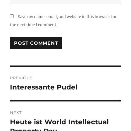
Save my name, email, and website in this browser for
the next time I comment.
Post
PREVIOUS
navigation
Interessante Pudel
Previous
post:
NEXT
Heute ist World Intellectual
Next
post: