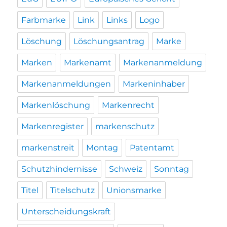
Farbmarke
Link
Links
Logo
Löschung
Löschungsantrag
Marke
Marken
Markenamt
Markenanmeldung
Markenanmeldungen
Markeninhaber
Markenlöschung
Markenrecht
Markenregister
markenschutz
markenstreit
Montag
Patentamt
Schutzhindernisse
Schweiz
Sonntag
Titel
Titelschutz
Unionsmarke
Unterscheidungskraft