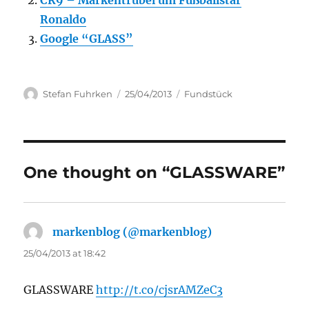
CR9 – Markentrubel um Fußballstar
Ronaldo
Google “GLASS”
Author
Posted
Categories
Stefan Fuhrken
25/04/2013
Fundstück
on
One thought on “GLASSWARE”
markenblog (@markenblog)
says:
25/04/2013 at 18:42
GLASSWARE
http://t.co/cjsrAMZeC3