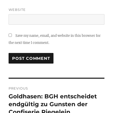
WEBSITE
Save my name, email, and website in this browser for
the next time I comment.
Post
PREVIOUS
navigation
Goldhasen: BGH entscheidet
Previous
post:
endgültig zu Gunsten der
Confiserie Riegelein