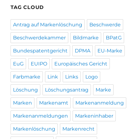
TAG CLOUD
Antrag auf Markenlöschung
Beschwerde
Beschwerdekammer
Bildmarke
BPatG
Bundespatentgericht
DPMA
EU-Marke
EuG
EUIPO
Europäisches Gericht
Farbmarke
Link
Links
Logo
Löschung
Löschungsantrag
Marke
Marken
Markenamt
Markenanmeldung
Markenanmeldungen
Markeninhaber
Markenlöschung
Markenrecht