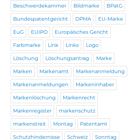
Beschwerdekammer
Bildmarke
BPatG
Bundespatentgericht
DPMA
EU-Marke
EuG
EUIPO
Europäisches Gericht
Farbmarke
Link
Links
Logo
Löschung
Löschungsantrag
Marke
Marken
Markenamt
Markenanmeldung
Markenanmeldungen
Markeninhaber
Markenlöschung
Markenrecht
Markenregister
markenschutz
markenstreit
Montag
Patentamt
Schutzhindernisse
Schweiz
Sonntag