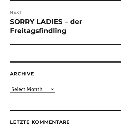
NEXT
SORRY LADIES – der
Next
post:
Freitagsfindling
ARCHIVE
Archive
LETZTE KOMMENTARE