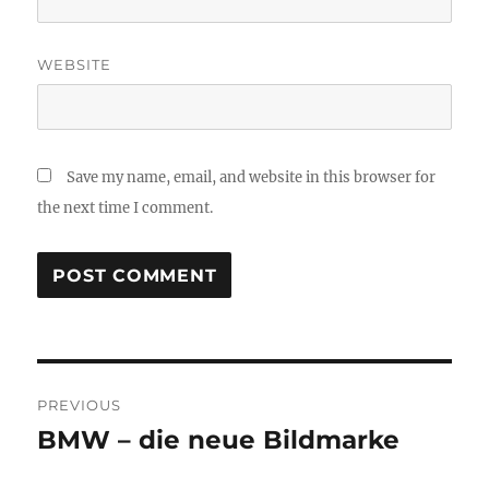
WEBSITE
Save my name, email, and website in this browser for
the next time I comment.
Post
PREVIOUS
navigation
BMW – die neue Bildmarke
Previous
post: