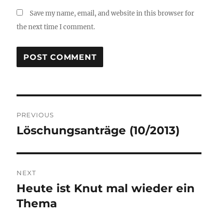
Save my name, email, and website in this browser for
the next time I comment.
Post
PREVIOUS
navigation
Löschungsanträge (10/2013)
Previous
post:
NEXT
Heute ist Knut mal wieder ein
Next
post:
Thema