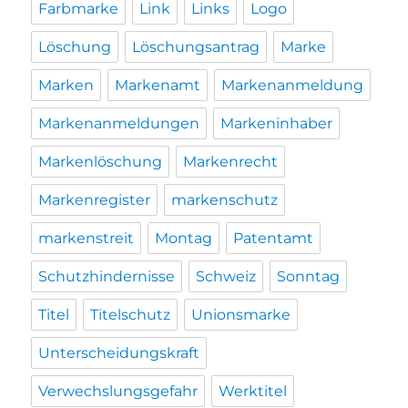
Farbmarke
Link
Links
Logo
Löschung
Löschungsantrag
Marke
Marken
Markenamt
Markenanmeldung
Markenanmeldungen
Markeninhaber
Markenlöschung
Markenrecht
Markenregister
markenschutz
markenstreit
Montag
Patentamt
Schutzhindernisse
Schweiz
Sonntag
Titel
Titelschutz
Unionsmarke
Unterscheidungskraft
Verwechslungsgefahr
Werktitel