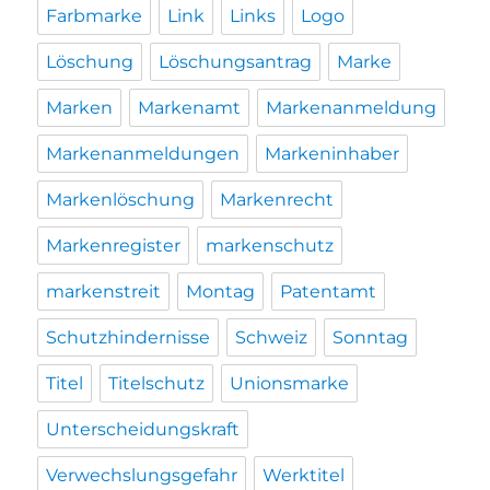
Farbmarke
Link
Links
Logo
Löschung
Löschungsantrag
Marke
Marken
Markenamt
Markenanmeldung
Markenanmeldungen
Markeninhaber
Markenlöschung
Markenrecht
Markenregister
markenschutz
markenstreit
Montag
Patentamt
Schutzhindernisse
Schweiz
Sonntag
Titel
Titelschutz
Unionsmarke
Unterscheidungskraft
Verwechslungsgefahr
Werktitel