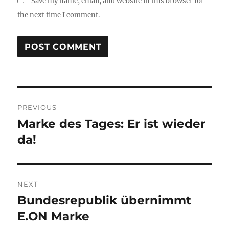
Save my name, email, and website in this browser for
the next time I comment.
Post
PREVIOUS
navigation
Marke des Tages: Er ist wieder
Previous
post:
da!
NEXT
Bundesrepublik übernimmt
Next
post:
E.ON Marke