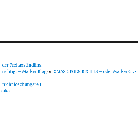
er Freitagsfindling
 richtig! – MarkenBlog
on
OMAS GEGEN RECHTS – oder MarkenG vs
 nicht löschungsreif
plakat