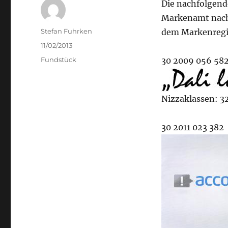
Die nachfolgen
Markenamt nach 
Author
Stefan Fuhrken
dem Markenregis
Posted
11/02/2013
on
Categories
Fundstück
30 2009 056 58
Nizzaklassen: 32
30 2011 023 382