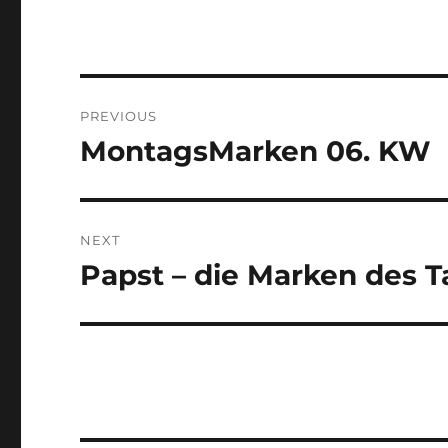
Post
PREVIOUS
navigation
MontagsMarken 06. KW
Previous
post:
NEXT
Papst – die Marken des 
Next
post: