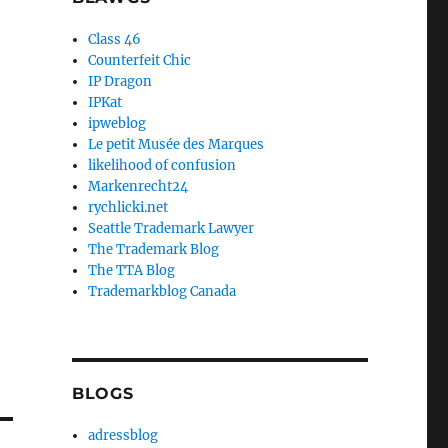
Class 46
Counterfeit Chic
IP Dragon
IPKat
ipweblog
Le petit Musée des Marques
likelihood of confusion
Markenrecht24
rychlicki.net
Seattle Trademark Lawyer
The Trademark Blog
The TTA Blog
Trademarkblog Canada
BLOGS
adressblog