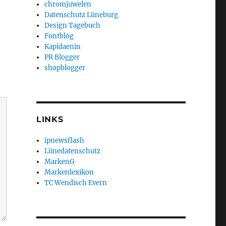
chromjuwelen
Datenschutz Lüneburg
Design Tagebuch
Fontblog
Kapidaenin
PR Blogger
shopblogger
LINKS
ipnewsflash
Lünedatenschutz
MarkenG
Markenlexikon
TC Wendisch Evern