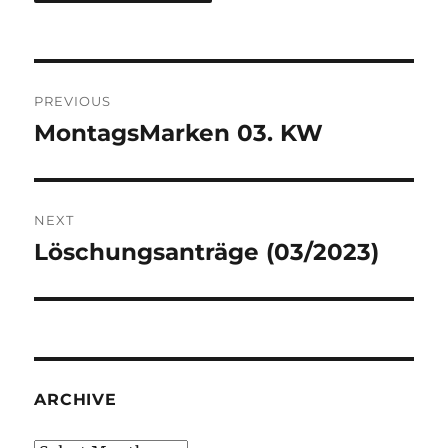
Post
PREVIOUS
navigation
MontagsMarken 03. KW
Previous
post:
NEXT
Löschungsanträge (03/2023)
Next
post:
ARCHIVE