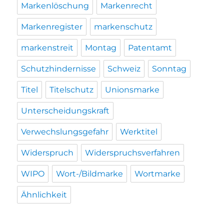
Markenlöschung
Markenrecht
Markenregister
markenschutz
markenstreit
Montag
Patentamt
Schutzhindernisse
Schweiz
Sonntag
Titel
Titelschutz
Unionsmarke
Unterscheidungskraft
Verwechslungsgefahr
Werktitel
Widerspruch
Widerspruchsverfahren
WIPO
Wort-/Bildmarke
Wortmarke
Ähnlichkeit