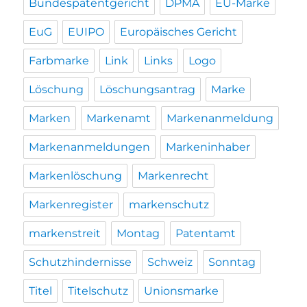
Bundespatentgericht
DPMA
EU-Marke
EuG
EUIPO
Europäisches Gericht
Farbmarke
Link
Links
Logo
Löschung
Löschungsantrag
Marke
Marken
Markenamt
Markenanmeldung
Markenanmeldungen
Markeninhaber
Markenlöschung
Markenrecht
Markenregister
markenschutz
markenstreit
Montag
Patentamt
Schutzhindernisse
Schweiz
Sonntag
Titel
Titelschutz
Unionsmarke