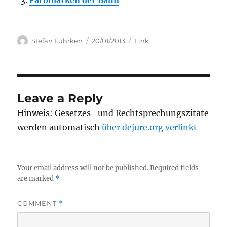
Farbmarken der Bahn
Author
Posted
Categories
Stefan Fuhrken
20/01/2013
Link
on
Leave a Reply
Hinweis: Gesetzes- und Rechtsprechungszitate
werden automatisch
über dejure.org verlinkt
Your email address will not be published.
Required fields
are marked
*
COMMENT
*