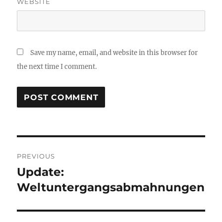
WEBSITE
Save my name, email, and website in this browser for
the next time I comment.
Post
PREVIOUS
navigation
Update:
Previous
post:
Weltuntergangsabmahnungen