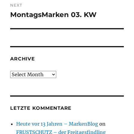
NEXT
MontagsMarken 03. KW
Next
post:
ARCHIVE
Archive
LETZTE KOMMENTARE
Heute vor 13 Jahren – MarkenBlog
on
FRUSTSCHUTZ – der Freitagsfindling