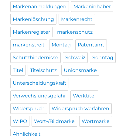
Markenanmeldungen
Markeninhaber
Markenlöschung
Markenrecht
Markenregister
markenschutz
markenstreit
Montag
Patentamt
Schutzhindernisse
Schweiz
Sonntag
Titel
Titelschutz
Unionsmarke
Unterscheidungskraft
Verwechslungsgefahr
Werktitel
Widerspruch
Widerspruchsverfahren
WIPO
Wort-/Bildmarke
Wortmarke
Ähnlichkeit