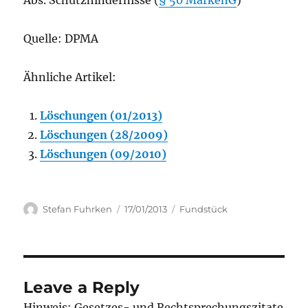
Abs. Schutzhindernisse (
§ 50 MarkenG
)
Quelle: DPMA
Ähnliche Artikel:
Löschungen (01/2013)
Löschungen (28/2009)
Löschungen (09/2010)
Author
Posted
Categories
Stefan Fuhrken
17/01/2013
Fundstück
on
Leave a Reply
Hinweis: Gesetzes- und Rechtsprechungszitate