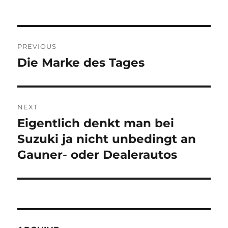
Post
PREVIOUS
navigation
Die Marke des Tages
Previous
post:
NEXT
Eigentlich denkt man bei
Next
post:
Suzuki ja nicht unbedingt an
Gauner- oder Dealerautos