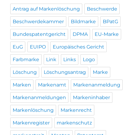
Antrag auf Markenlöschung
Beschwerde
Beschwerdekammer
Bildmarke
BPatG
Bundespatentgericht
DPMA
EU-Marke
EuG
EUIPO
Europäisches Gericht
Farbmarke
Link
Links
Logo
Löschung
Löschungsantrag
Marke
Marken
Markenamt
Markenanmeldung
Markenanmeldungen
Markeninhaber
Markenlöschung
Markenrecht
Markenregister
markenschutz