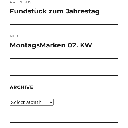
PREVIOUS
navigation
Fundstück zum Jahrestag
Previous
post:
NEXT
MontagsMarken 02. KW
Next
post:
ARCHIVE
Archive