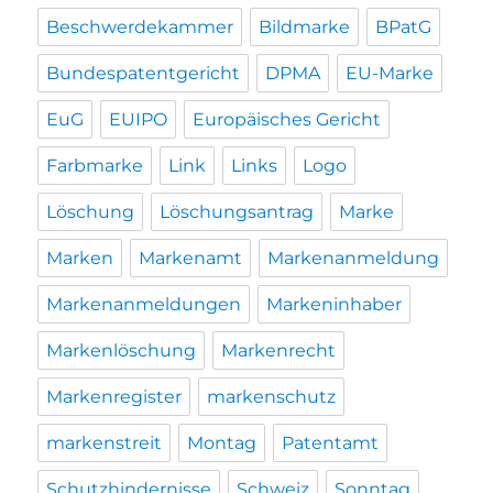
Beschwerdekammer
Bildmarke
BPatG
Bundespatentgericht
DPMA
EU-Marke
EuG
EUIPO
Europäisches Gericht
Farbmarke
Link
Links
Logo
Löschung
Löschungsantrag
Marke
Marken
Markenamt
Markenanmeldung
Markenanmeldungen
Markeninhaber
Markenlöschung
Markenrecht
Markenregister
markenschutz
markenstreit
Montag
Patentamt
Schutzhindernisse
Schweiz
Sonntag