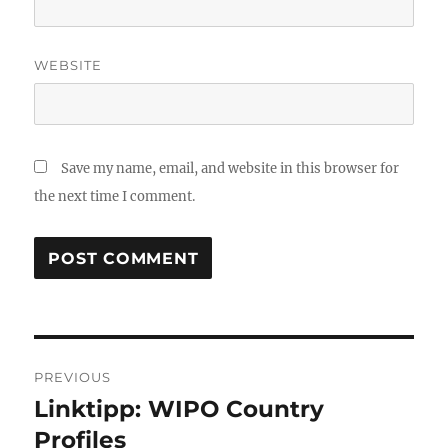
WEBSITE
Save my name, email, and website in this browser for
the next time I comment.
Post
PREVIOUS
navigation
Linktipp: WIPO Country
Previous
post:
Profiles