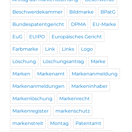
Beschwerdekammer
Bildmarke
BPatG
Bundespatentgericht
DPMA
EU-Marke
EuG
EUIPO
Europäisches Gericht
Farbmarke
Link
Links
Logo
Löschung
Löschungsantrag
Marke
Marken
Markenamt
Markenanmeldung
Markenanmeldungen
Markeninhaber
Markenlöschung
Markenrecht
Markenregister
markenschutz
markenstreit
Montag
Patentamt