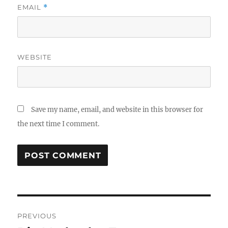
EMAIL
*
WEBSITE
Save my name, email, and website in this browser for
the next time I comment.
Post
PREVIOUS
navigation