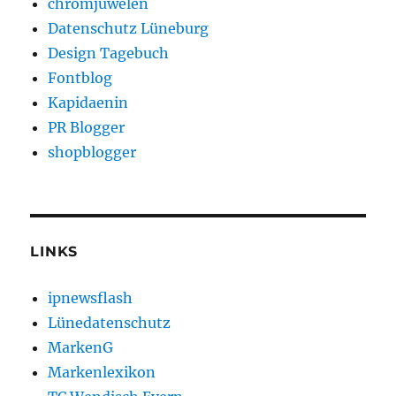
chromjuwelen
Datenschutz Lüneburg
Design Tagebuch
Fontblog
Kapidaenin
PR Blogger
shopblogger
LINKS
ipnewsflash
Lünedatenschutz
MarkenG
Markenlexikon