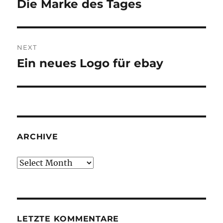
Die Marke des Tages
Previous
post:
NEXT
Ein neues Logo für ebay
Next
post:
ARCHIVE
Archive
LETZTE KOMMENTARE