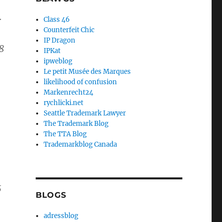
r
Class 46
Counterfeit Chic
IP Dragon
8
IPKat
ipweblog
Le petit Musée des Marques
likelihood of confusion
Markenrecht24
rychlicki.net
Seattle Trademark Lawyer
The Trademark Blog
The TTA Blog
Trademarkblog Canada
5
BLOGS
adressblog