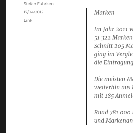
Author
Stefan Fuhrken
Marken
Posted
17/04/2012
on
Categories
Link
Im Jahr 2011 
51 322 Marken
Schnitt 205 M
ging im Vergle
die Eintragung
Die meisten M
weiterhin aus
mit 185 Anmel
Rund 781 000 
und Markenamt