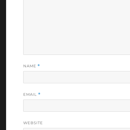
NAME
*
EMAIL
*
WEBSITE