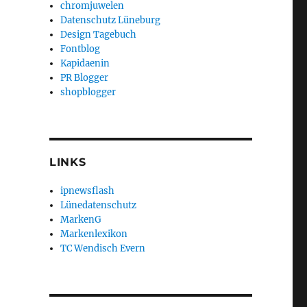
chromjuwelen
Datenschutz Lüneburg
Design Tagebuch
Fontblog
Kapidaenin
PR Blogger
shopblogger
LINKS
ipnewsflash
Lünedatenschutz
MarkenG
Markenlexikon
TC Wendisch Evern