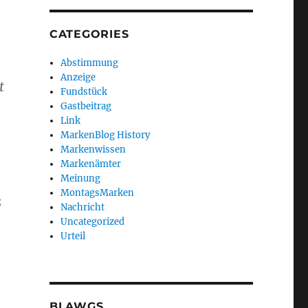
CATEGORIES
Abstimmung
Anzeige
t
Fundstück
Gastbeitrag
Link
MarkenBlog History
Markenwissen
Markenämter
Meinung
MontagsMarken
s
Nachricht
Uncategorized
Urteil
BLAWGS