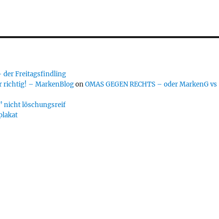
er Freitagsfindling
 richtig! – MarkenBlog
on
OMAS GEGEN RECHTS – oder MarkenG vs
 nicht löschungsreif
plakat