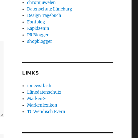
chromjuwelen
Datenschutz Lüneburg
Design Tagebuch
Fontblog
Kapidaenin
PR Blogger
shopblogger
LINKS
ipnewsflash
Lünedatenschutz
MarkenG
Markenlexikon
TC Wendisch Evern