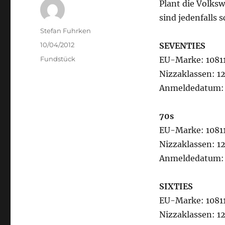
Plant die Volks
sind jedenfalls
Author
Stefan Fuhrken
Posted
10/04/2012
SEVENTIES
on
Categories
Fundstück
EU-Marke: 1081
Nizzaklassen: 12
Anmeldedatum: 
70s
EU-Marke: 1081
Nizzaklassen: 12
Anmeldedatum: 
SIXTIES
EU-Marke: 1081
Nizzaklassen: 12