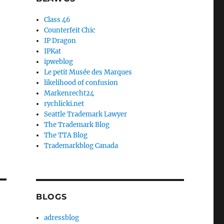
Class 46
Counterfeit Chic
IP Dragon
IPKat
ipweblog
Le petit Musée des Marques
likelihood of confusion
Markenrecht24
rychlicki.net
Seattle Trademark Lawyer
The Trademark Blog
The TTA Blog
Trademarkblog Canada
BLOGS
adressblog