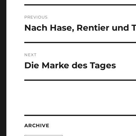
Post
PREVIOUS
navigation
Nach Hase, Rentier und 
Previous
post:
NEXT
Die Marke des Tages
Next
post:
ARCHIVE