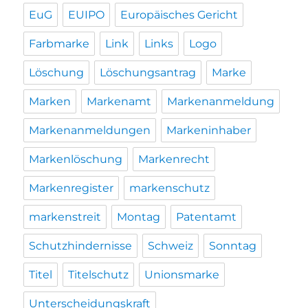
EuG
EUIPO
Europäisches Gericht
Farbmarke
Link
Links
Logo
Löschung
Löschungsantrag
Marke
Marken
Markenamt
Markenanmeldung
Markenanmeldungen
Markeninhaber
Markenlöschung
Markenrecht
Markenregister
markenschutz
markenstreit
Montag
Patentamt
Schutzhindernisse
Schweiz
Sonntag
Titel
Titelschutz
Unionsmarke
Unterscheidungskraft