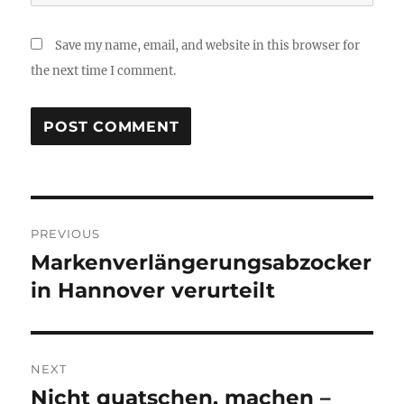
Save my name, email, and website in this browser for
the next time I comment.
Post
PREVIOUS
navigation
Markenverlängerungsabzocker
Previous
post:
in Hannover verurteilt
NEXT
Nicht quatschen, machen –
Next