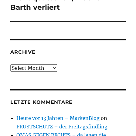
post:
Barth verliert
ARCHIVE
Archive
LETZTE KOMMENTARE
Heute vor 13 Jahren – MarkenBlog
on
FRUSTSCHUTZ – der Freitagsfindling
OMAS GEGEN RECHTS – da lagen die