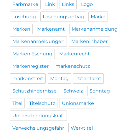
Farbmarke
Link
Links
Logo
Löschung
Löschungsantrag
Marke
Marken
Markenamt
Markenanmeldung
Markenanmeldungen
Markeninhaber
Markenlöschung
Markenrecht
Markenregister
markenschutz
markenstreit
Montag
Patentamt
Schutzhindernisse
Schweiz
Sonntag
Titel
Titelschutz
Unionsmarke
Unterscheidungskraft
Verwechslungsgefahr
Werktitel