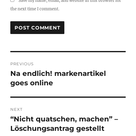
Save my name, email, and website in this browser for
the next time I comment.
Post
PREVIOUS
navigation
Na endlich! markenartikel
Previous
post:
goes online
NEXT
“Nicht quatschen, machen” –
Next
post:
Löschungsantrag gestellt