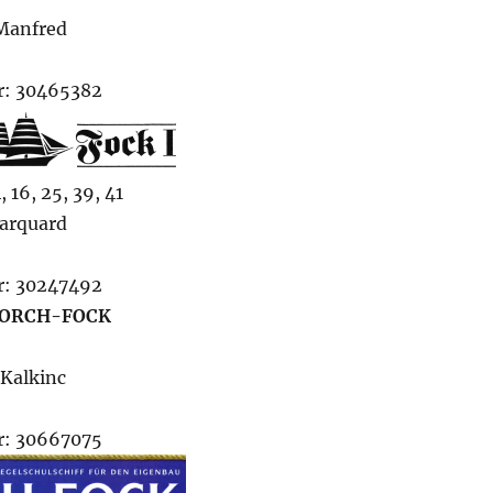
Manfred
: 30465382
 16, 25, 39, 41
arquard
: 30247492
GORCH-FOCK
Kalkinc
: 30667075