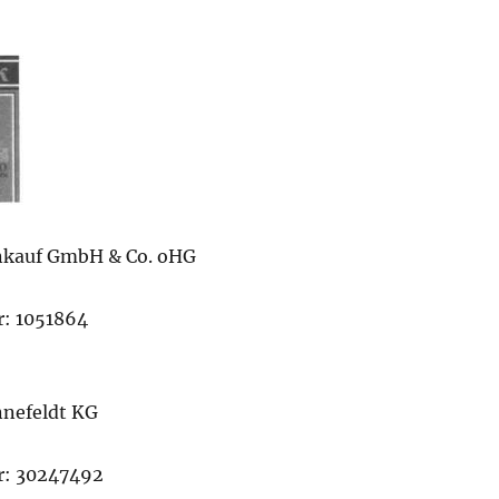
inkauf GmbH & Co. oHG
: 1051864
nnefeldt KG
: 30247492