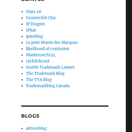
Class 46
Counterfeit Chic
IP Dragon
IPKat
ipweblog
Le petit Musée des Marques
likelihood of confusion
Markenrecht24
rychlicki.net
Seattle Trademark Lawyer
The Trademark Blog
The TTA Blog
Trademarkblog Canada
BLOGS
adressblog