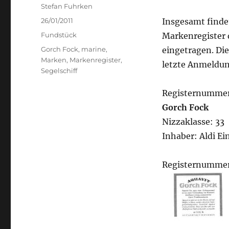
Author
Stefan Fuhrken
Posted
26/01/2011
Insgesamt finde
on
Categories
Fundstück
Markenregister 
Tags
Gorch Fock
,
marine
,
eingetragen. Di
Marken
,
Markenregister
,
letzte Anmeldun
Segelschiff
Registernummer
Gorch Fock
Nizzaklasse: 33
Inhaber: Aldi E
Registernummer