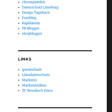
chromjuwelen
Datenschutz Lüneburg
Design Tagebuch
Fontblog
Kapidaenin
PR Blogger
shopblogger
LINKS
ipnewsflash
Lünedatenschutz
MarkenG
Markenlexikon
TC Wendisch Evern