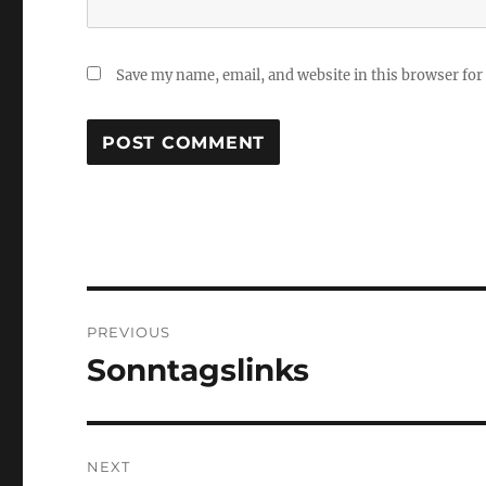
Save my name, email, and website in this browser for
Post
PREVIOUS
navigation
Sonntagslinks
Previous
post:
NEXT