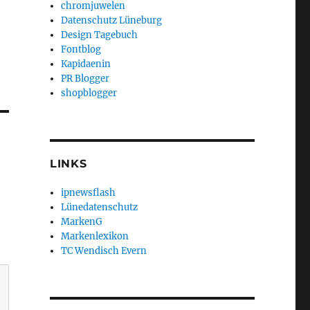
chromjuwelen
Datenschutz Lüneburg
Design Tagebuch
Fontblog
Kapidaenin
PR Blogger
shopblogger
LINKS
ipnewsflash
Lünedatenschutz
MarkenG
Markenlexikon
TC Wendisch Evern