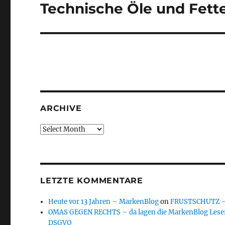
Technische Öle und Fette
Next
post:
ARCHIVE
Archive
LETZTE KOMMENTARE
Heute vor 13 Jahren – MarkenBlog
on
FRUSTSCHUTZ – d
OMAS GEGEN RECHTS – da lagen die MarkenBlog Leser
DSGVO