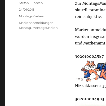
Author
Stefan Fuhrken
Zur MontagsMark
Posted
24/01/2011
skurril, promine
on
Categories
MontagsMarken
rein subjektiv.
Tags
Markenanmeldungen
,
Montag
,
MontagsMarken
Markenanmeldu
wurden insgesa
und Markenamt 
302010004587
Nizzaklassen: 35
302010004903