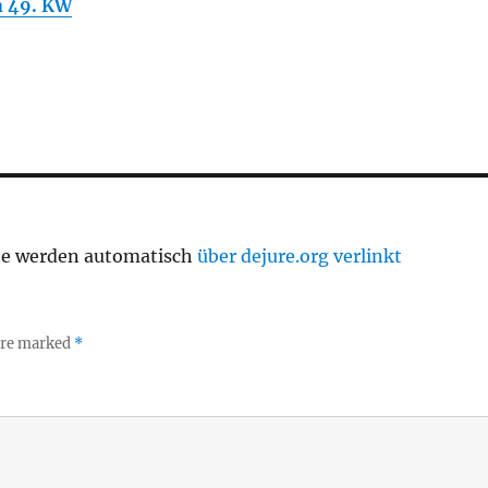
 49. KW
te werden automatisch
über dejure.org verlinkt
 are marked
*