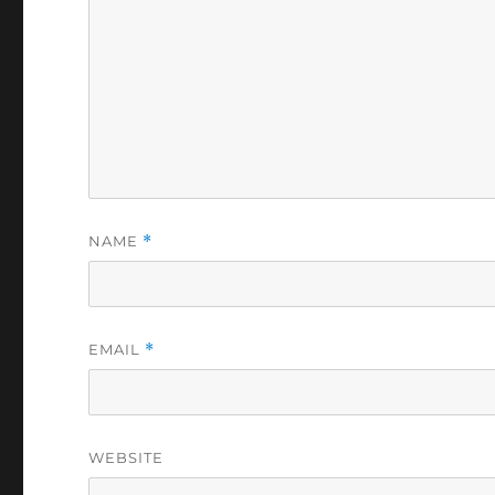
NAME
*
EMAIL
*
WEBSITE