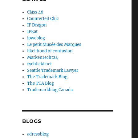
Class 46
Counterfeit Chic
IP Dragon
IPKat
ipweblog
Le petit Musée des Marques
likelihood of confusion
Markenrecht24
rychlicki.net
Seattle Trademark Lawyer
The Trademark Blog
The TTA Blog
Trademarkblog Canada
BLOGS
adressblog