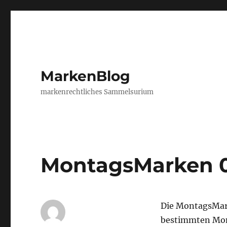
MarkenBlog
markenrechtliches Sammelsurium
MontagsMarken 
Die MontagsMar
bestimmten Mon