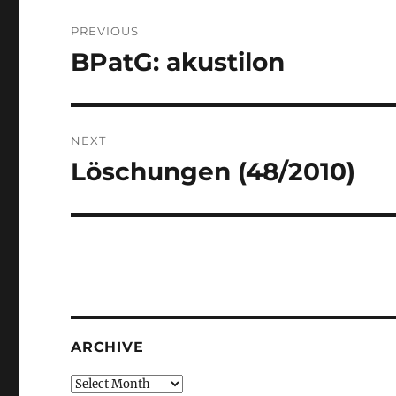
Post
PREVIOUS
navigation
BPatG: akustilon
Previous
post:
NEXT
Löschungen (48/2010)
Next
post:
ARCHIVE
Archive