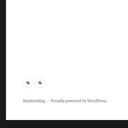
Markenrecherche
Gastbeiträge
MarkenBlog
Proudly powered by WordPress