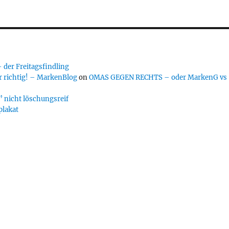
er Freitagsfindling
 richtig! – MarkenBlog
on
OMAS GEGEN RECHTS – oder MarkenG vs
 nicht löschungsreif
plakat