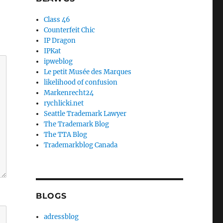
Class 46
Counterfeit Chic
IP Dragon
IPKat
ipweblog
Le petit Musée des Marques
likelihood of confusion
Markenrecht24
rychlicki.net
Seattle Trademark Lawyer
The Trademark Blog
The TTA Blog
Trademarkblog Canada
BLOGS
adressblog