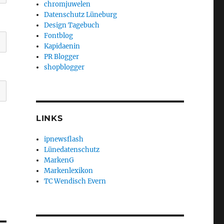
chromjuwelen
Datenschutz Lüneburg
Design Tagebuch
Fontblog
Kapidaenin
PR Blogger
shopblogger
LINKS
ipnewsflash
Lünedatenschutz
MarkenG
Markenlexikon
TC Wendisch Evern