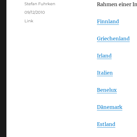
Author
Stefan Fuhrken
Rahmen einer In
Posted
09/12/2010
on
Categories
Link
Finnland
Griechenland
Irland
Italien
Benelux
Dänemark
Estland