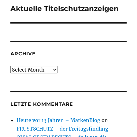
Aktuelle Titelschutzanzeigen
Next
post:
ARCHIVE
Archive
LETZTE KOMMENTARE
Heute vor 13 Jahren – MarkenBlog
on
FRUSTSCHUTZ – der Freitagsfindling