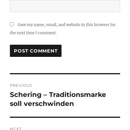
Save my name, email, and website in this browser for
the next time I comment.
Post
PREVIOUS
navigation
Schering – Traditionsmarke
Previous
post:
soll verschwinden
NEXT