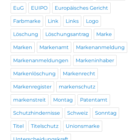
EuG
EUIPO
Europäisches Gericht
Farbmarke
Link
Links
Logo
Löschung
Löschungsantrag
Marke
Marken
Markenamt
Markenanmeldung
Markenanmeldungen
Markeninhaber
Markenlöschung
Markenrecht
Markenregister
markenschutz
markenstreit
Montag
Patentamt
Schutzhindernisse
Schweiz
Sonntag
Titel
Titelschutz
Unionsmarke
Unterscheidungskraft