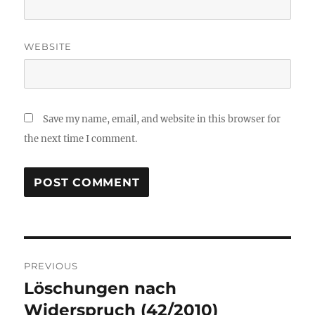
WEBSITE
Save my name, email, and website in this browser for
the next time I comment.
Post
PREVIOUS
navigation
Löschungen nach
Previous
post:
Widerspruch (42/2010)