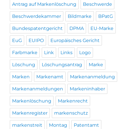
Antrag auf Markenlöschung
Beschwerde
Beschwerdekammer
Bildmarke
BPatG
Bundespatentgericht
DPMA
EU-Marke
EuG
EUIPO
Europäisches Gericht
Farbmarke
Link
Links
Logo
Löschung
Löschungsantrag
Marke
Marken
Markenamt
Markenanmeldung
Markenanmeldungen
Markeninhaber
Markenlöschung
Markenrecht
Markenregister
markenschutz
markenstreit
Montag
Patentamt