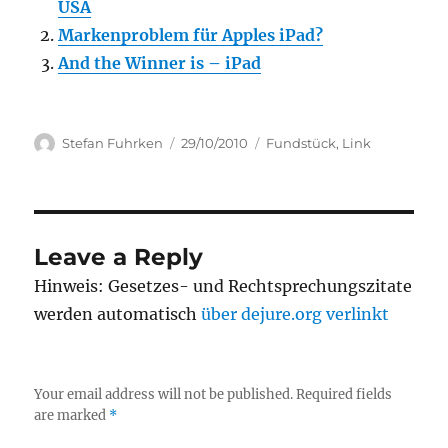
USA
Markenproblem für Apples iPad?
And the Winner is – iPad
Author
Posted
Categories
Stefan Fuhrken
29/10/2010
Fundstück
,
Link
on
Leave a Reply
Hinweis: Gesetzes- und Rechtsprechungszitate
werden automatisch
über dejure.org verlinkt
Your email address will not be published.
Required fields
are marked
*