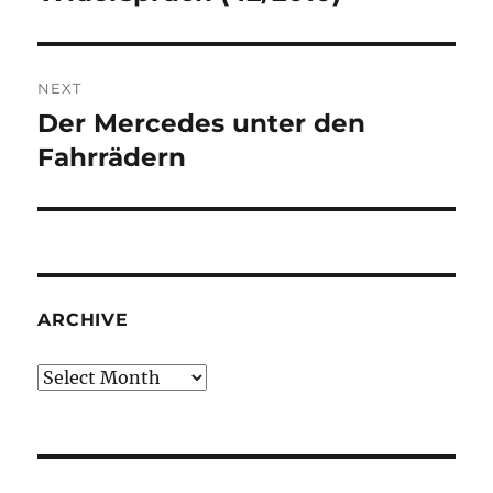
NEXT
Der Mercedes unter den
Next
post:
Fahrrädern
ARCHIVE
Archive