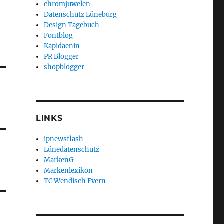
chromjuwelen
Datenschutz Lüneburg
Design Tagebuch
Fontblog
Kapidaenin
PR Blogger
shopblogger
LINKS
ipnewsflash
Lünedatenschutz
MarkenG
Markenlexikon
TC Wendisch Evern