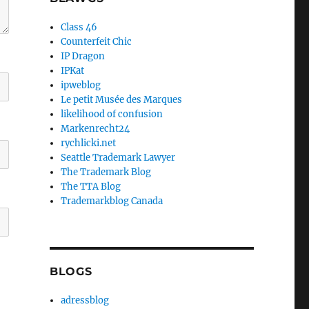
Class 46
Counterfeit Chic
IP Dragon
IPKat
ipweblog
Le petit Musée des Marques
likelihood of confusion
Markenrecht24
rychlicki.net
Seattle Trademark Lawyer
The Trademark Blog
The TTA Blog
Trademarkblog Canada
BLOGS
adressblog