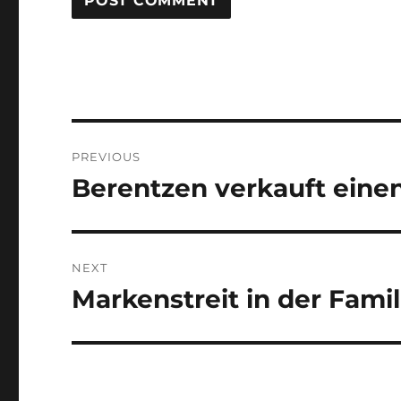
Post
PREVIOUS
navigation
Berentzen verkauft eine
Previous
post:
NEXT
Markenstreit in der Famil
Next
post: