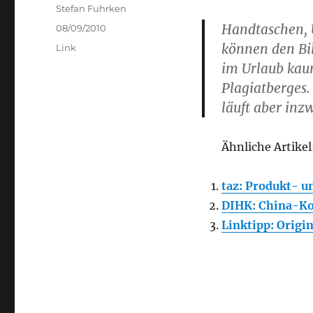
Author
Stefan Fuhrken
Handtaschen, U
Posted
08/09/2010
on
können den Bi
Categories
Link
im Urlaub kaum
Plagiatberges.
läuft aber inz
Ähnliche Artikel
taz: Produkt- u
DIHK: China-Ko
Linktipp: Origin