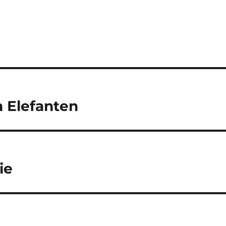
n Elefanten
ie