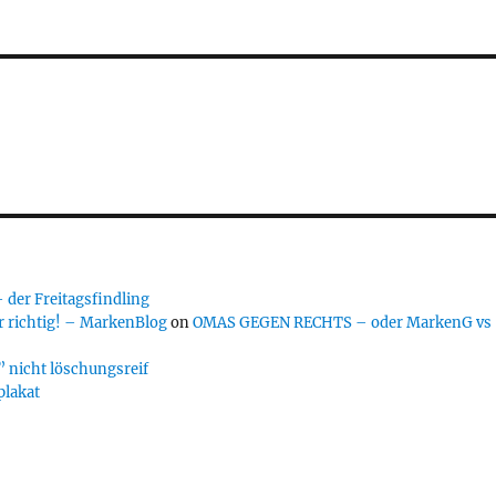
er Freitagsfindling
 richtig! – MarkenBlog
on
OMAS GEGEN RECHTS – oder MarkenG vs
 nicht löschungsreif
plakat