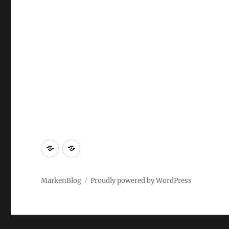
Markenrecherche
Gastbeiträge
MarkenBlog
Proudly powered by WordPress