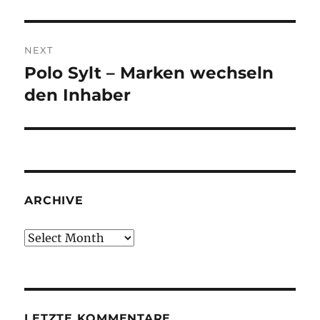
post:
NEXT
Polo Sylt – Marken wechseln
Next
post:
den Inhaber
ARCHIVE
Archive
LETZTE KOMMENTARE