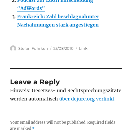
Podcast zur EuGH Entscheidung
“AdWords”
Frankreich: Zahl beschlagnahmter
Nachahmungen stark angestiegen
Author
Posted
Categories
Stefan Fuhrken
25/08/2010
Link
on
Leave a Reply
Hinweis: Gesetzes- und Rechtsprechungszitate
werden automatisch
über dejure.org verlinkt
Your email address will not be published.
Required fields
are marked
*