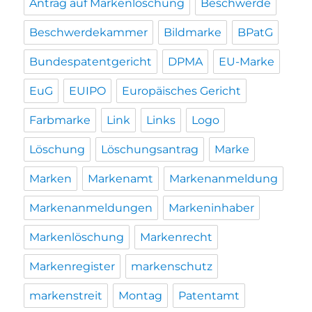
Antrag auf Markenlöschung
Beschwerde
Beschwerdekammer
Bildmarke
BPatG
Bundespatentgericht
DPMA
EU-Marke
EuG
EUIPO
Europäisches Gericht
Farbmarke
Link
Links
Logo
Löschung
Löschungsantrag
Marke
Marken
Markenamt
Markenanmeldung
Markenanmeldungen
Markeninhaber
Markenlöschung
Markenrecht
Markenregister
markenschutz
markenstreit
Montag
Patentamt