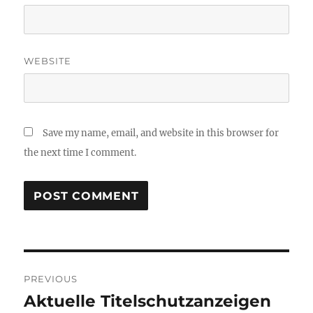
WEBSITE
Save my name, email, and website in this browser for
the next time I comment.
Post
PREVIOUS
navigation
Aktuelle Titelschutzanzeigen
Previous