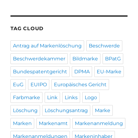
TAG CLOUD
Antrag auf Markenlöschung
Beschwerde
Beschwerdekammer
Bildmarke
BPatG
Bundespatentgericht
DPMA
EU-Marke
EuG
EUIPO
Europäisches Gericht
Farbmarke
Link
Links
Logo
Löschung
Löschungsantrag
Marke
Marken
Markenamt
Markenanmeldung
Markenanmeldungen
Markeninhaber