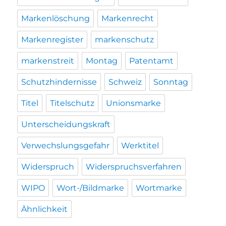
Markenlöschung
Markenrecht
Markenregister
markenschutz
markenstreit
Montag
Patentamt
Schutzhindernisse
Schweiz
Sonntag
Titel
Titelschutz
Unionsmarke
Unterscheidungskraft
Verwechslungsgefahr
Werktitel
Widerspruch
Widerspruchsverfahren
WIPO
Wort-/Bildmarke
Wortmarke
Ähnlichkeit