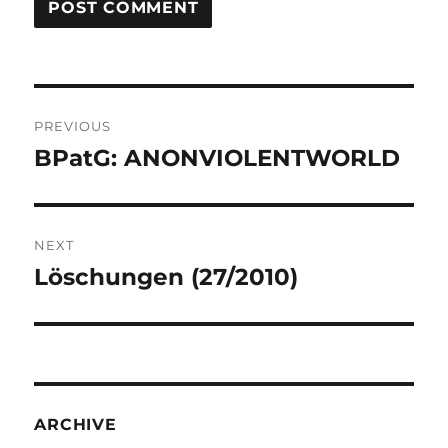
Post
PREVIOUS
navigation
BPatG: ANONVIOLENTWORLD
Previous
post:
NEXT
Löschungen (27/2010)
Next
post:
ARCHIVE