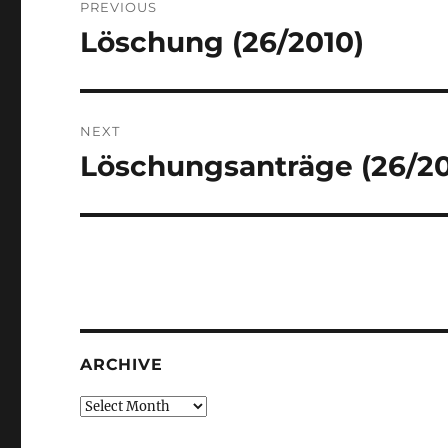
PREVIOUS
navigation
Löschung (26/2010)
Previous
post:
NEXT
Löschungsanträge (26/20
Next
post:
ARCHIVE
Archive