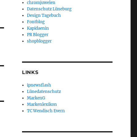
chromjuwelen
Datenschutz Lüneburg
Design Tagebuch
Fontblog
Kapidaenin
PR Blogger
shopblogger
LINKS
ipnewsflash
Lünedatenschutz
MarkenG
Markenlexikon
TC Wendisch Evern