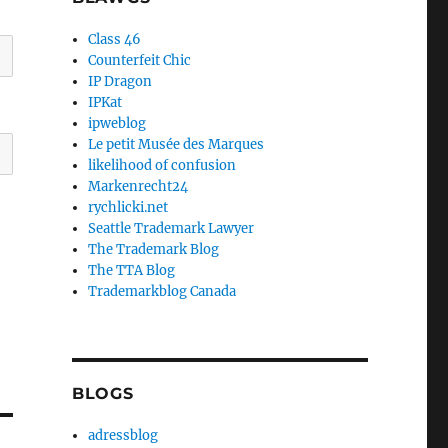
Class 46
Counterfeit Chic
IP Dragon
IPKat
ipweblog
Le petit Musée des Marques
likelihood of confusion
Markenrecht24
rychlicki.net
Seattle Trademark Lawyer
The Trademark Blog
The TTA Blog
Trademarkblog Canada
BLOGS
adressblog