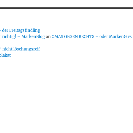
er Freitagsfindling
 richtig! – MarkenBlog
on
OMAS GEGEN RECHTS – oder MarkenG vs
 nicht löschungsreif
plakat