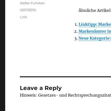
Author
Stefan Fuhrken
Posted
12/07/2010
Ähnliche Artikel
on
Categories
Link
Linktipp: Mark
Markenämter in
Neue Kategorie
Leave a Reply
Hinweis: Gesetzes- und Rechtsprechungszita