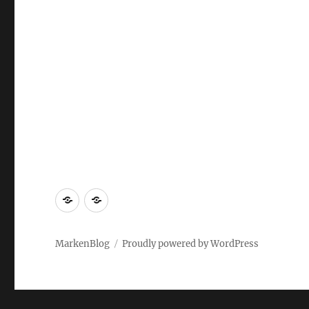
Markenrecherche
Gastbeiträge
MarkenBlog
Proudly powered by WordPress