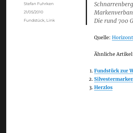
Schnarrenberg
Author
Stefan Fuhrken
Markenverband
Posted
21/05/2010
on
Die rund 700 
Categories
Fundstück
,
Link
Quelle:
Horizon
Ähnliche Artikel
Fundstück zur W
Silvestermarke
Herzlos