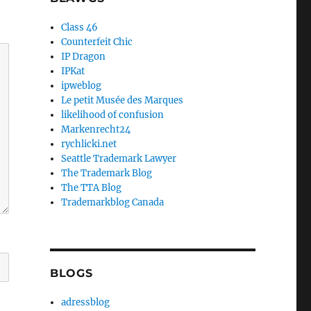
Class 46
Counterfeit Chic
IP Dragon
IPKat
ipweblog
Le petit Musée des Marques
likelihood of confusion
Markenrecht24
rychlicki.net
Seattle Trademark Lawyer
The Trademark Blog
The TTA Blog
Trademarkblog Canada
BLOGS
adressblog