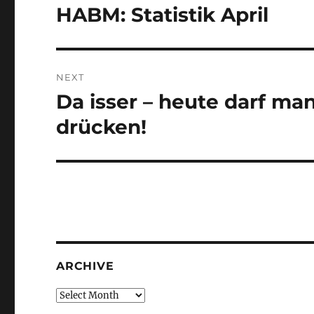
navigation
HABM: Statistik April
Previous
post:
NEXT
Da isser – heute darf m
Next
post:
drücken!
ARCHIVE
Archive