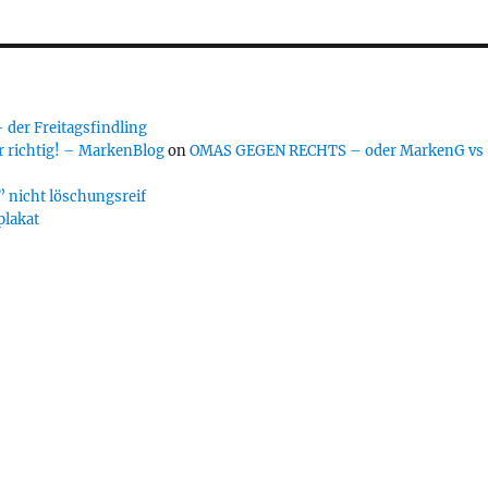
er Freitagsfindling
 richtig! – MarkenBlog
on
OMAS GEGEN RECHTS – oder MarkenG vs
 nicht löschungsreif
plakat