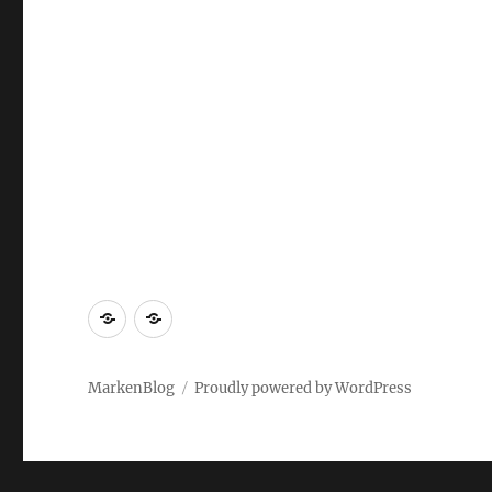
Markenrecherche
Gastbeiträge
MarkenBlog
Proudly powered by WordPress