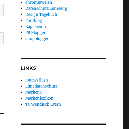
chromjuwelen
Datenschutz Lüneburg
Design Tagebuch
Fontblog
Kapidaenin
PR Blogger
shopblogger
LINKS
ipnewsflash
Lünedatenschutz
MarkenG
Markenlexikon
TC Wendisch Evern