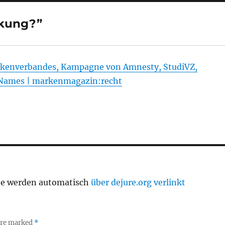
nkung?”
rkenverbandes, Kampagne von Amnesty, StudiVZ,
 Names | markenmagazin:recht
te werden automatisch
über dejure.org verlinkt
 are marked
*