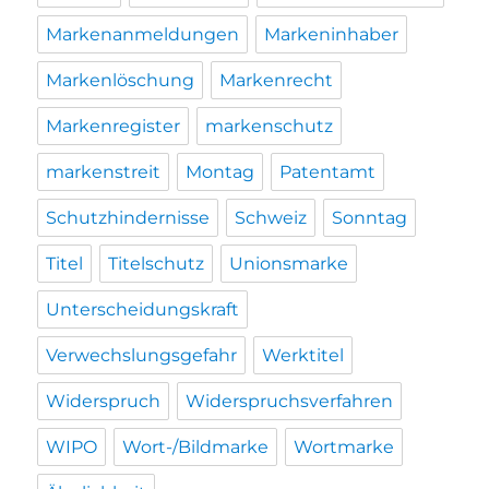
Markenanmeldungen
Markeninhaber
Markenlöschung
Markenrecht
Markenregister
markenschutz
markenstreit
Montag
Patentamt
Schutzhindernisse
Schweiz
Sonntag
Titel
Titelschutz
Unionsmarke
Unterscheidungskraft
Verwechslungsgefahr
Werktitel
Widerspruch
Widerspruchsverfahren
WIPO
Wort-/Bildmarke
Wortmarke