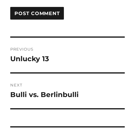
Post
PREVIOUS
navigation
Unlucky 13
Previous
post:
NEXT
Bulli vs. Berlinbulli
Next
post: