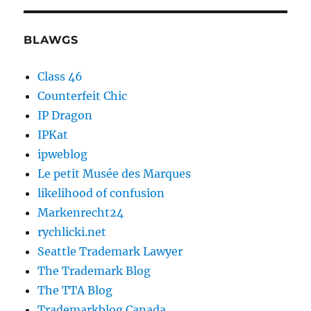
BLAWGS
Class 46
Counterfeit Chic
IP Dragon
IPKat
ipweblog
Le petit Musée des Marques
likelihood of confusion
Markenrecht24
rychlicki.net
Seattle Trademark Lawyer
The Trademark Blog
The TTA Blog
Trademarkblog Canada