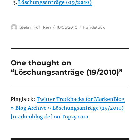
Löschungsanträge (09/2010)
Author
Posted
Categories
Stefan Fuhrken
18/05/2010
Fundstück
on
One thought on
“Löschungsanträge (19/2010)”
Pingback:
Twitter Trackbacks for MarkenBlog
» Blog Archive » Löschungsanträge (19/2010)
[markenblog.de] on Topsy.com