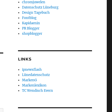
chromjuwelen
Datenschutz Lüneburg
Design Tagebuch
Fontblog
Kapidaenin
PR Blogger
shopblogger
LINKS
ipnewsflash
Lünedatenschutz
MarkenG
Markenlexikon
TC Wendisch Evern