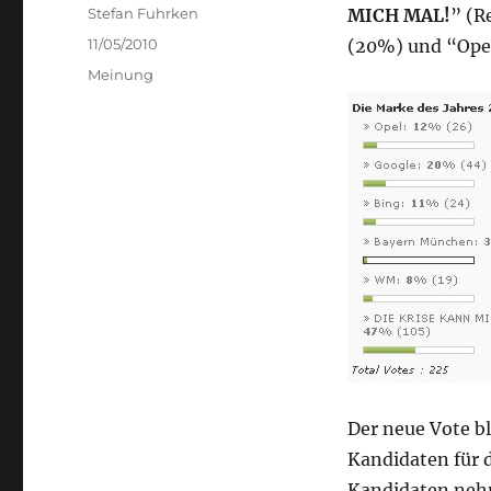
Author
Stefan Fuhrken
MICH MAL!
” (R
Posted
11/05/2010
(20%) und “Ope
on
Categories
Meinung
Der neue Vote bl
Kandidaten für d
Kandidaten nehm