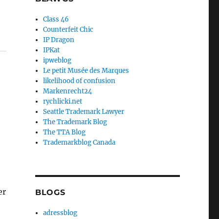
Class 46
Counterfeit Chic
IP Dragon
IPKat
ipweblog
Le petit Musée des Marques
likelihood of confusion
Markenrecht24
rychlicki.net
Seattle Trademark Lawyer
The Trademark Blog
The TTA Blog
Trademarkblog Canada
er
BLOGS
adressblog