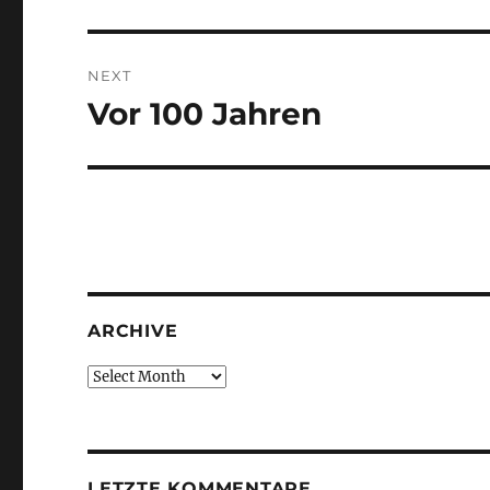
NEXT
Vor 100 Jahren
Next
post:
ARCHIVE
Archive
LETZTE KOMMENTARE