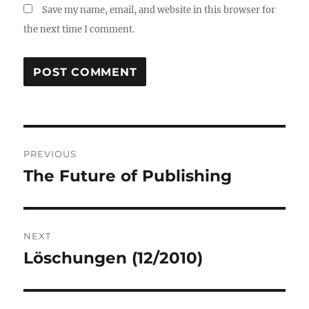
Save my name, email, and website in this browser for
the next time I comment.
Post
PREVIOUS
navigation
The Future of Publishing
Previous
post:
NEXT
Löschungen (12/2010)
Next
post: