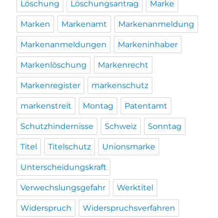
Löschung
Löschungsantrag
Marke
Marken
Markenamt
Markenanmeldung
Markenanmeldungen
Markeninhaber
Markenlöschung
Markenrecht
Markenregister
markenschutz
markenstreit
Montag
Patentamt
Schutzhindernisse
Schweiz
Sonntag
Titel
Titelschutz
Unionsmarke
Unterscheidungskraft
Verwechslungsgefahr
Werktitel
Widerspruch
Widerspruchsverfahren