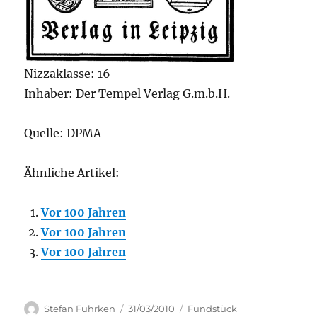
Nizzaklasse: 16
Inhaber: Der Tempel Verlag G.m.b.H.
Quelle: DPMA
Ähnliche Artikel:
Vor 100 Jahren
Vor 100 Jahren
Vor 100 Jahren
Author
Posted
Categories
Stefan Fuhrken
31/03/2010
Fundstück