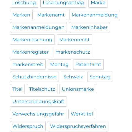
Löschung
Löschungsantrag
Marke
Marken
Markenamt
Markenanmeldung
Markenanmeldungen
Markeninhaber
Markenlöschung
Markenrecht
Markenregister
markenschutz
markenstreit
Montag
Patentamt
Schutzhindernisse
Schweiz
Sonntag
Titel
Titelschutz
Unionsmarke
Unterscheidungskraft
Verwechslungsgefahr
Werktitel
Widerspruch
Widerspruchsverfahren