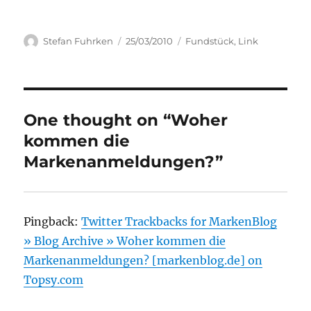
Author
Posted
Categories
Stefan Fuhrken
25/03/2010
Fundstück
,
Link
on
One thought on “Woher
kommen die
Markenanmeldungen?”
Pingback:
Twitter Trackbacks for MarkenBlog
» Blog Archive » Woher kommen die
Markenanmeldungen? [markenblog.de] on
Topsy.com