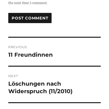
the next time I comment.
Post
PREVIOUS
navigation
11 Freundinnen
Previous
post:
NEXT
Löschungen nach
Next
post:
Widerspruch (11/2010)