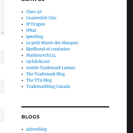
Class 46
Counterfeit Chic
IP Dragon
IPKat
ipweblog
Le petit Musée des Marques
likelihood of confusion
Markenrecht24
rychlicki.net
Seattle Trademark Lawyer
The Trademark Blog
The TTA Blog
Trademarkblog Canada
BLOGS
adressblog