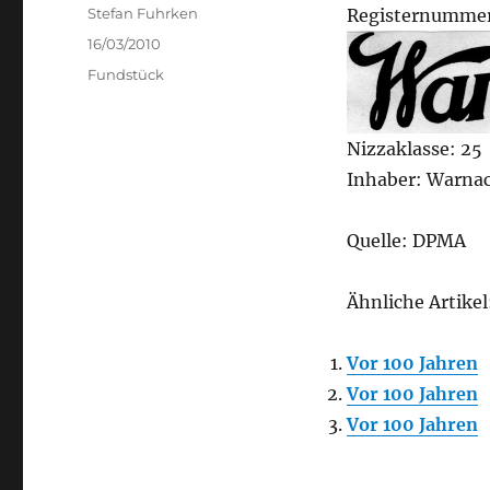
Author
Stefan Fuhrken
Registernummer
Posted
16/03/2010
on
Categories
Fundstück
Nizzaklasse: 25
Inhaber: Warnaco
Quelle: DPMA
Ähnliche Artikel
Vor 100 Jahren
Vor 100 Jahren
Vor 100 Jahren