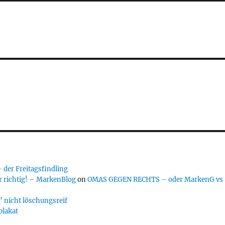
er Freitagsfindling
 richtig! – MarkenBlog
on
OMAS GEGEN RECHTS – oder MarkenG vs
 nicht löschungsreif
plakat