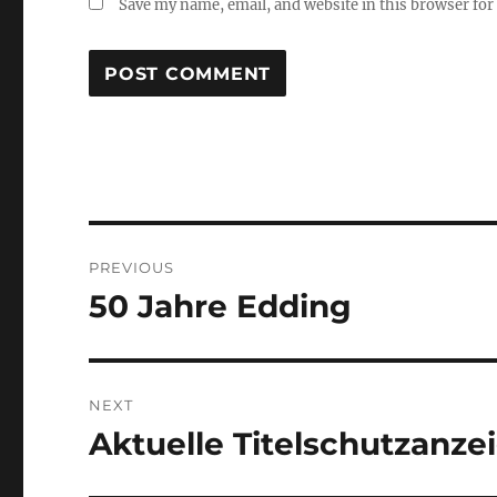
Save my name, email, and website in this browser for
Post
PREVIOUS
navigation
50 Jahre Edding
Previous
post:
NEXT
Aktuelle Titelschutzanze
Next
post: