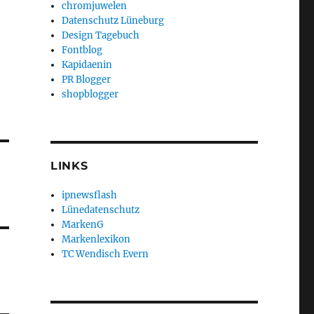
chromjuwelen
Datenschutz Lüneburg
Design Tagebuch
Fontblog
Kapidaenin
PR Blogger
shopblogger
LINKS
ipnewsflash
Lünedatenschutz
MarkenG
Markenlexikon
TC Wendisch Evern