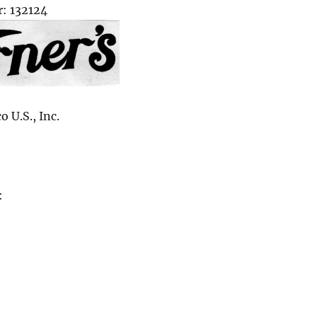
: 132124
 U.S., Inc.
: