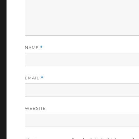
NAME
*
EMAIL
*
WEBSITE