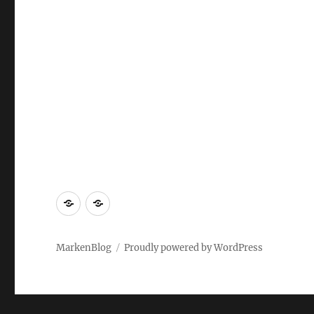
Markenrecherche
Gastbeiträge
MarkenBlog
Proudly powered by WordPress