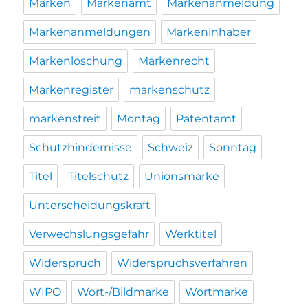
Marken
Markenamt
Markenanmeldung
Markenanmeldungen
Markeninhaber
Markenlöschung
Markenrecht
Markenregister
markenschutz
markenstreit
Montag
Patentamt
Schutzhindernisse
Schweiz
Sonntag
Titel
Titelschutz
Unionsmarke
Unterscheidungskraft
Verwechslungsgefahr
Werktitel
Widerspruch
Widerspruchsverfahren
WIPO
Wort-/Bildmarke
Wortmarke