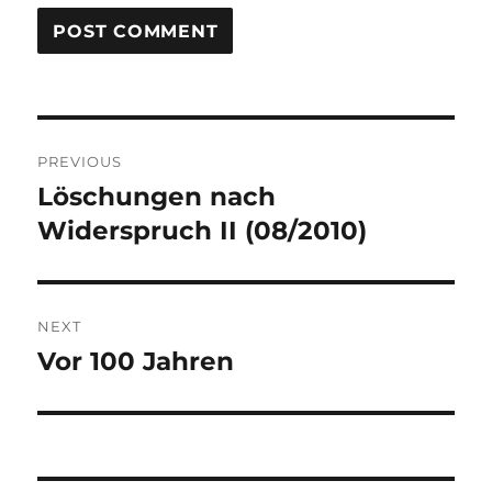
Post
PREVIOUS
navigation
Löschungen nach
Previous
post:
Widerspruch II (08/2010)
NEXT
Vor 100 Jahren
Next
post: