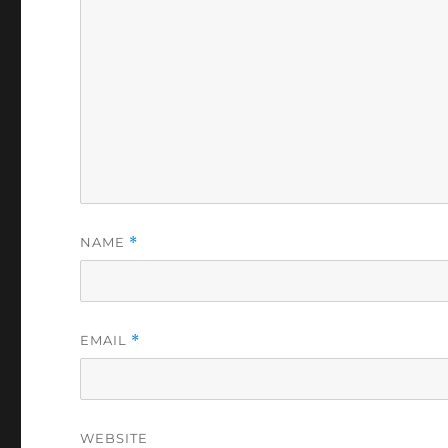
NAME
*
EMAIL
*
WEBSITE