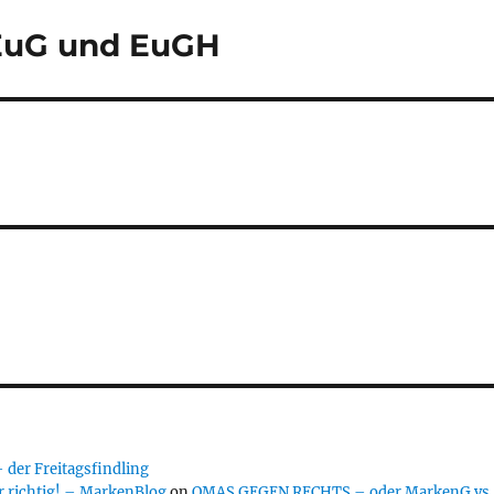
EuG und EuGH
er Freitagsfindling
 richtig! – MarkenBlog
on
OMAS GEGEN RECHTS – oder MarkenG vs