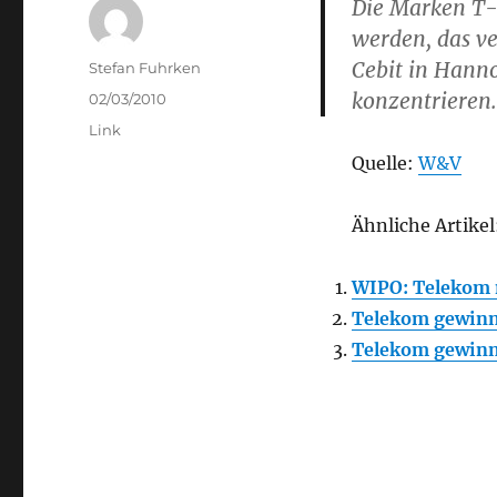
Die Marken T-
werden, das v
Cebit in Hanno
Author
Stefan Fuhrken
konzentrieren.
Posted
02/03/2010
on
Categories
Link
Quelle:
W&V
Ähnliche Artikel
WIPO: Telekom n
Telekom gewin
Telekom gewin