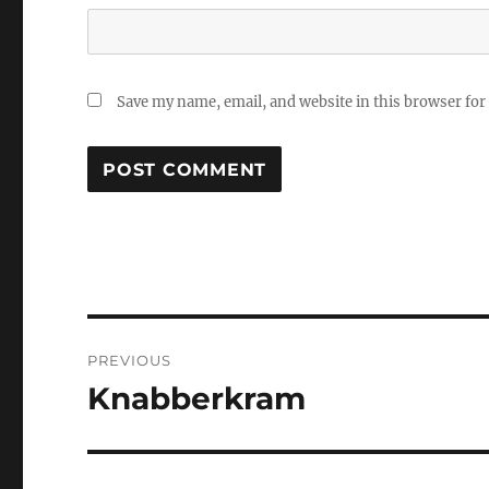
Save my name, email, and website in this browser for
Post
PREVIOUS
navigation
Knabberkram
Previous
post: