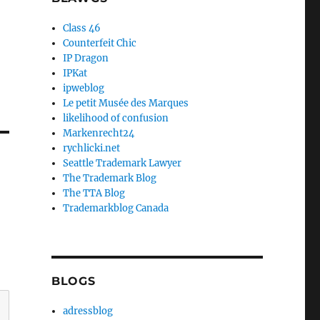
Class 46
Counterfeit Chic
IP Dragon
IPKat
ipweblog
Le petit Musée des Marques
likelihood of confusion
Markenrecht24
rychlicki.net
Seattle Trademark Lawyer
The Trademark Blog
The TTA Blog
Trademarkblog Canada
BLOGS
adressblog