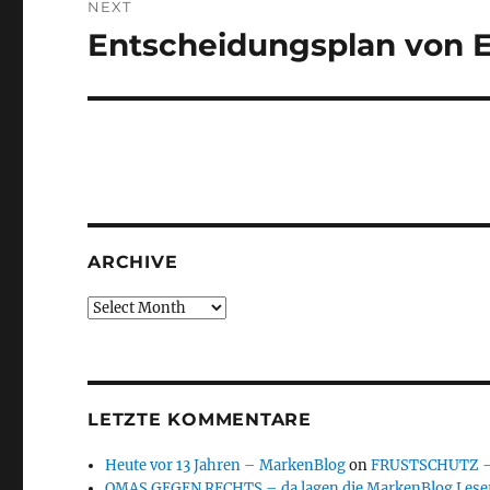
NEXT
Entscheidungsplan von 
Next
post:
ARCHIVE
Archive
LETZTE KOMMENTARE
Heute vor 13 Jahren – MarkenBlog
on
FRUSTSCHUTZ – d
OMAS GEGEN RECHTS – da lagen die MarkenBlog Leser