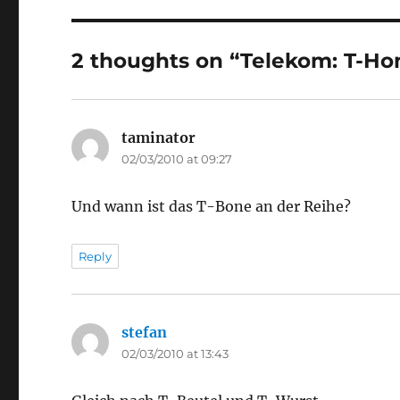
2 thoughts on “Telekom: T-H
taminator
says:
02/03/2010 at 09:27
Und wann ist das T-Bone an der Reihe?
Reply
stefan
says:
02/03/2010 at 13:43