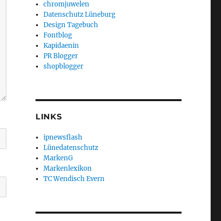
chromjuwelen
Datenschutz Lüneburg
Design Tagebuch
Fontblog
Kapidaenin
PR Blogger
shopblogger
LINKS
ipnewsflash
Lünedatenschutz
MarkenG
Markenlexikon
TC Wendisch Evern