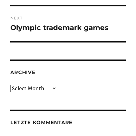
NEXT
Olympic trademark games
Next
post:
ARCHIVE
Archive
LETZTE KOMMENTARE