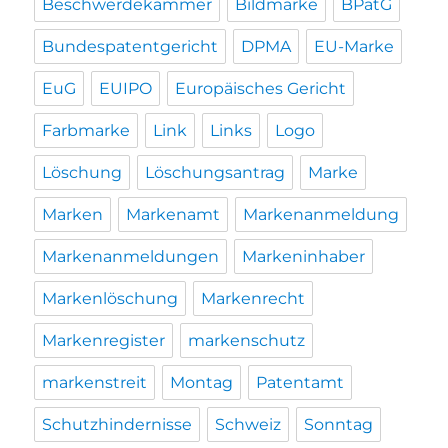
Beschwerdekammer
Bildmarke
BPatG
Bundespatentgericht
DPMA
EU-Marke
EuG
EUIPO
Europäisches Gericht
Farbmarke
Link
Links
Logo
Löschung
Löschungsantrag
Marke
Marken
Markenamt
Markenanmeldung
Markenanmeldungen
Markeninhaber
Markenlöschung
Markenrecht
Markenregister
markenschutz
markenstreit
Montag
Patentamt
Schutzhindernisse
Schweiz
Sonntag