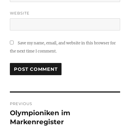
WEBSITE
Save my name, email, and website in this browser for
the next time I comment.
Post
PREVIOUS
navigation
Olympioniken im
Previous
post:
Markenregister