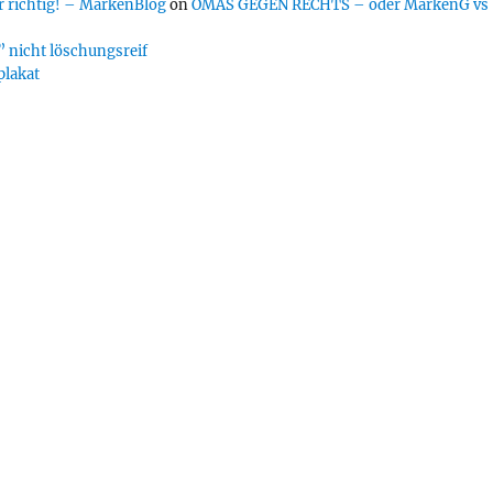
 richtig! – MarkenBlog
on
OMAS GEGEN RECHTS – oder MarkenG vs
 nicht löschungsreif
plakat