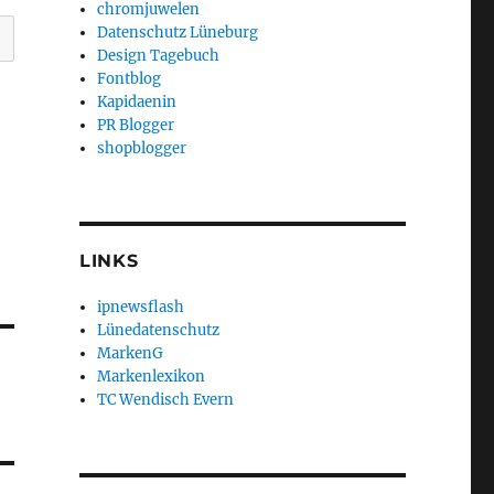
chromjuwelen
Datenschutz Lüneburg
Design Tagebuch
Fontblog
Kapidaenin
PR Blogger
shopblogger
LINKS
ipnewsflash
Lünedatenschutz
MarkenG
Markenlexikon
TC Wendisch Evern