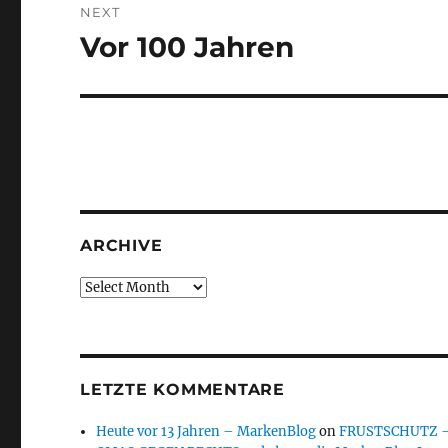
NEXT
Vor 100 Jahren
Next
post:
ARCHIVE
Archive
LETZTE KOMMENTARE
Heute vor 13 Jahren – MarkenBlog
on
FRUSTSCHUTZ – d