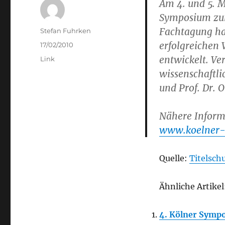
Am 4. und 5. 
Symposium zum
Fachtagung ha
Author
Stefan Fuhrken
erfolgreichen
Posted
17/02/2010
on
entwickelt. Ve
Categories
Link
wissenschaftli
und Prof. Dr. O
Nähere Informa
www.koelner-
Quelle:
Titelsch
Ähnliche Artikel
4. Kölner Symp