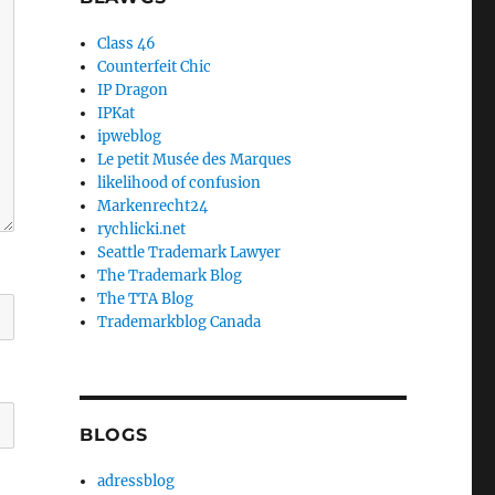
Class 46
Counterfeit Chic
IP Dragon
IPKat
ipweblog
Le petit Musée des Marques
likelihood of confusion
Markenrecht24
rychlicki.net
Seattle Trademark Lawyer
The Trademark Blog
The TTA Blog
Trademarkblog Canada
BLOGS
adressblog