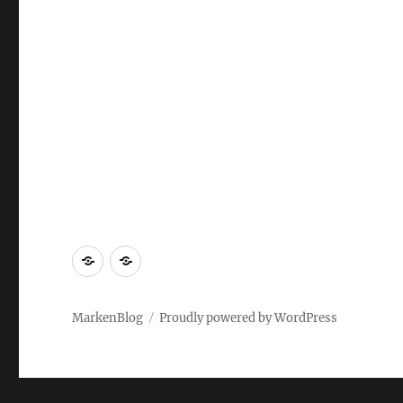
Markenrecherche
Gastbeiträge
MarkenBlog
Proudly powered by WordPress