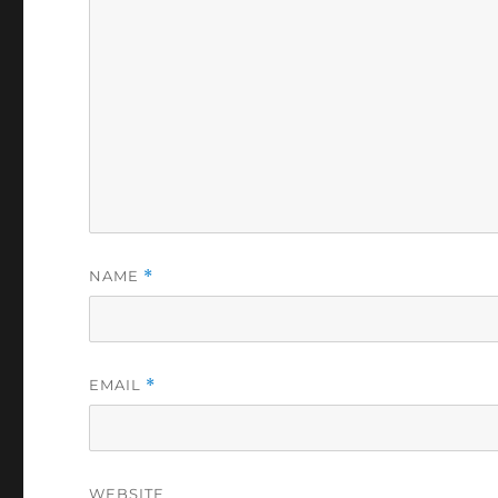
NAME
*
EMAIL
*
WEBSITE