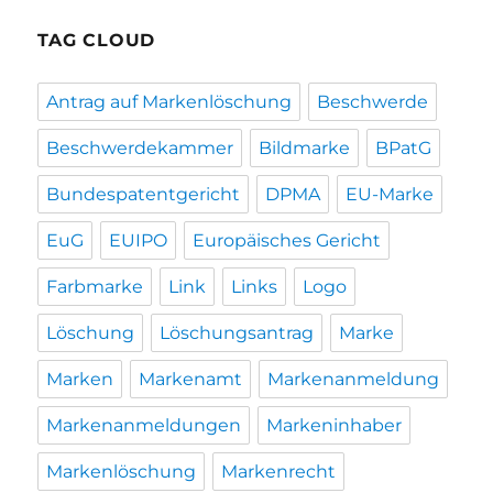
TAG CLOUD
Antrag auf Markenlöschung
Beschwerde
Beschwerdekammer
Bildmarke
BPatG
Bundespatentgericht
DPMA
EU-Marke
EuG
EUIPO
Europäisches Gericht
Farbmarke
Link
Links
Logo
Löschung
Löschungsantrag
Marke
Marken
Markenamt
Markenanmeldung
Markenanmeldungen
Markeninhaber
Markenlöschung
Markenrecht