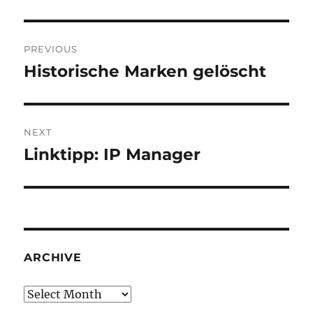
Post
PREVIOUS
navigation
Historische Marken gelöscht
Previous
post:
NEXT
Linktipp: IP Manager
Next
post:
ARCHIVE
Archive