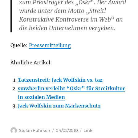
zum Preisträger des „Oskr“. Der Award
wurde unter dem Motto „Streit!
Konstruktive Kontroverse im Web“ an
die beiden Unternehmen vergeben.
Quelle:
Pressemitteilung
Ähnliche Artikel:
Tatzenstreit: Jack Wolfskin vs. taz
smwberlin verleiht “Oskr” für Streitkultur
in sozialen Medien
Jack Wolfskin zum Markenschutz
Author
Posted
Categories
Stefan Fuhrken
04/02/2010
Link
on