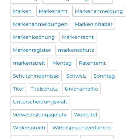
Marken
Markenamt
Markenanmeldung
Markenanmeldungen
Markeninhaber
Markenlöschung
Markenrecht
Markenregister
markenschutz
markenstreit
Montag
Patentamt
Schutzhindernisse
Schweiz
Sonntag
Titel
Titelschutz
Unionsmarke
Unterscheidungskraft
Verwechslungsgefahr
Werktitel
Widerspruch
Widerspruchsverfahren