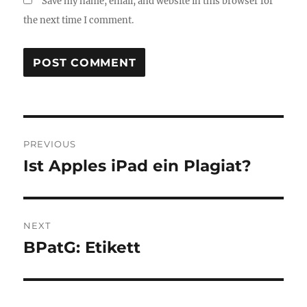
Save my name, email, and website in this browser for
the next time I comment.
Post
PREVIOUS
navigation
Ist Apples iPad ein Plagiat?
Previous
post:
NEXT
BPatG: Etikett
Next
post: